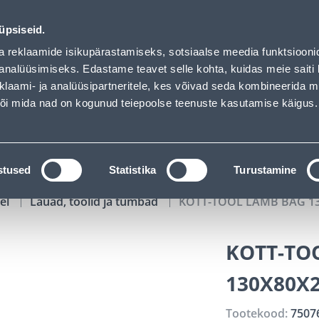
has loaded
02
04
25
36
Tuhanded tooted -40% (al 10€)
P
T
MIN
S
üpsiseid.
ndus
Teenused
Karjäärileht
a reklaamide isikupärastamiseks, sotsiaalse meedia funktsiooni
analüüsimiseks. Edastame teavet selle kohta, kuidas meie saiti 
klaami- ja analüüsipartneritele, kes võivad seda kombineerida 
OTSI
Logi
 või mida nad on kogunud teiepoolse teenuste kasutamise käigus.
KATALOOGID
TÖÖRIISTALAENUTUS
J
stused
Statistika
Turustamine
el
Lauad, toolid ja tumbad
KOTT-TOOL LAMB BAG 1
KOTT-TO
130X80X
Tootekood:
7507