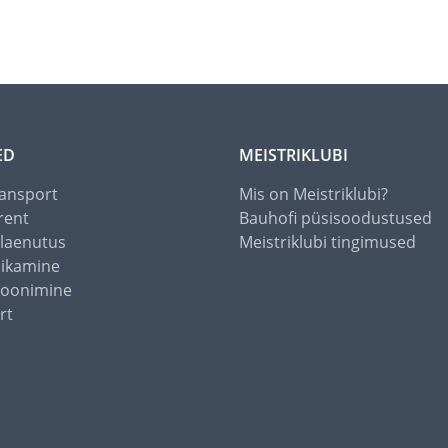
ED
MEISTRIKLUBI
ansport
Mis on Meistriklubi?
rent
Bauhofi püsisoodustused
alaenutus
Meistriklubi tingimused
õikamine
toonimine
rt