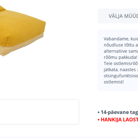
VÄLJA MÜÜ
Vabandame, kuid 
nõudluse tõttu a
alternatiive sa
rõõmu pakkuda!
Teie ostlemisrõ
jätkata, naastes
otsingufunktsioo
ostlemist!
• 14-päevane ta
• HANKIJA LAOS