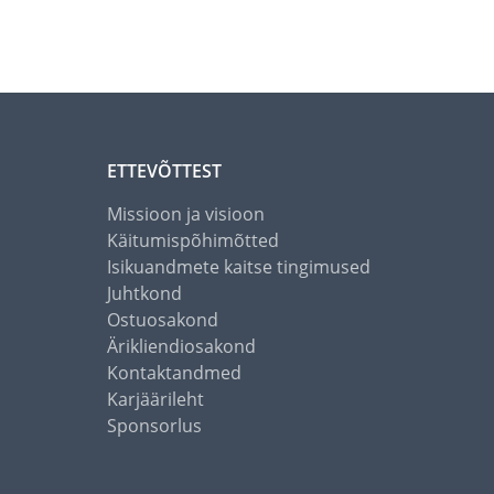
ETTEVÕTTEST
Missioon ja visioon
Käitumispõhimõtted
Isikuandmete kaitse tingimused
Juhtkond
Ostuosakond
Ärikliendiosakond
Kontaktandmed
Karjäärileht
Sponsorlus