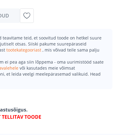
DUD
teavitame teid, et soovitud toode on hetkel suure
jutiselt otsas. Siiski pakume suurepäraseid
mast
tootekategooriast
, mis võivad teile sama palju
õm ei pea aga siin lõppema - oma uurimistööd saate
avalehele
või kasutades meie võimsat
ni, et leida veelgi meelepärasemad valikuid. Head
gastusõigus.
T TELLITAV TOODE