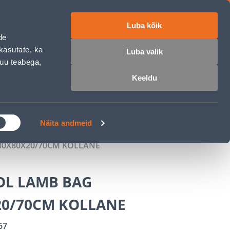
Luba kõik
ET
RU
EN
de
kasutate, ka
Luba valik
muu teabega,
 sisse
Ostunimekiri
Ostukorv
Keeldu
ÄRELMAKS
MEISTRIKLUBI
BLOGI
Näita andmeid
30X80X20/70CM KOLLANE
OL LAMB BAG
20/70CM KOLLANE
67