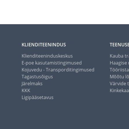
KLIENDITEENINDUS
TEENUS
Klienditeeninduskeskus
Kauba tr
E-poe kasutamistingimused
Haagise 
Kojuvedu - Transporditingimused
Tööriist
Tagastusõigus
Mõõtu l
Järelmaks
Värvide 
KKK
Kinkekaa
Ligipääsetavus