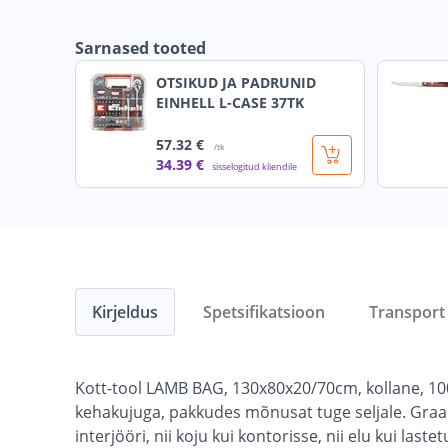
Sarnased tooted
OTSIKUD JA PADRUNID
EINHELL L-CASE 37TK
57
.32 €
/tk
34
.39 €
sisselogitud kliendile
Kirjeldus
Spetsifikatsioon
Transport
Kott-tool LAMB BAG, 130x80x20/70cm, kollane, 100
kehakujuga, pakkudes mõnusat tuge seljale. Graanul
interjööri, nii koju kui kontorisse, nii elu kui laste