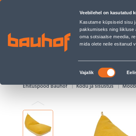
KOTT-TOOL LAMB BAG 130X80X20/70CM KOLLANE - Bauhof 
Veebilehel on kasutatud k
Kauplused
Äriklienditeenindus
Klienditeeni
Kasutame küpsiseid sisu j
pakkumiseks ning liikluse 
oma sotsiaalse meedia, re
mida olete neile esitanud
TOOTED
KAMPAANIAD
Nõusoleku
Vajalik
Eeli
valik
Ehituspood Bauhof
Kodu ja sisustus
Mööb