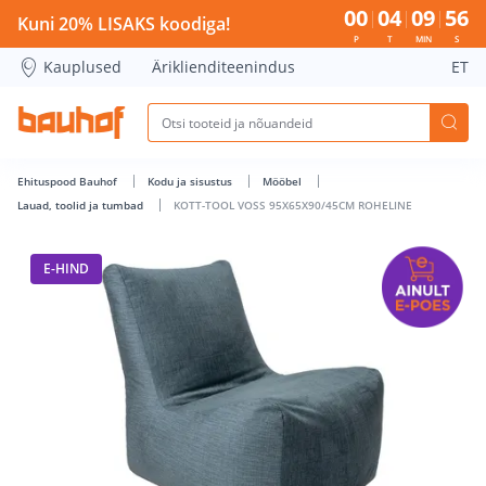
KOTT-TOOL VOSS 95X65X90/45CM ROHELINE - Bauhof has l
00
04
09
56
Kuni 20% LISAKS koodiga!
P
T
MIN
S
Kauplused
Äriklienditeenindus
ET
Ehituspood Bauhof
Kodu ja sisustus
Mööbel
Lauad, toolid ja tumbad
KOTT-TOOL VOSS 95X65X90/45CM ROHELINE
E-HIND