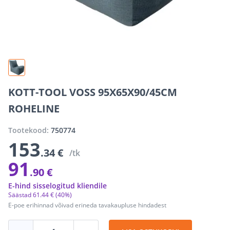
KOTT-TOOL VOSS 95X65X90/45CM
ROHELINE
Tootekood:
750774
153
.34 €
/tk
91
.90 €
E-hind sisselogitud kliendile
Säästad
61
.
44 €
(40%)
E-poe erihinnad võivad erineda tavakaupluse hindadest