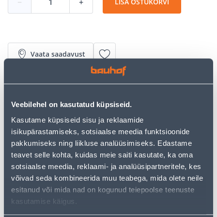
−
+
LISA OSTUKORVI
Vaata saadavust
• 14-päevane tagastusõigus.
• HANKIJA LAOST TELLITAV TOODE
Veebilehel on kasutatud küpsiseid.
Kasutame küpsiseid sisu ja reklaamide
isikupärastamiseks, sotsiaalse meedia funktsioonide
Järelmaksu kalkulaator
pakkumiseks ning liikluse analüüsimiseks. Edastame
Sissemakse
Maksed
teavet selle kohta, kuidas meie saiti kasutate, ka oma
sotsiaalse meedia, reklaami- ja analüüsipartneritele, kes
võivad seda kombineerida muu teabega, mida olete neile
25
esitanud või mida nad on kogunud teiepoolse teenuste
.56 €
Kuumakse
kasutamise käigus.