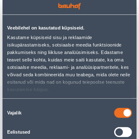
Vaata saadavust
Veebilehel on kasutatud küpsiseid.
• 14-päevane tagastusõigus.
Kasutame küpsiseid sisu ja reklaamide
• HANKIJA LAOST TELLITAV TOODE
isikupärastamiseks, sotsiaalse meedia funktsioonide
pakkumiseks ning liikluse analüüsimiseks. Edastame
teavet selle kohta, kuidas meie saiti kasutate, ka oma
Eeldatav kojuvedu 4,19 € al. 20.08.2026
sotsiaalse meedia, reklaami- ja analüüsipartneritele, kes
võivad seda kombineerida muu teabega, mida olete neile
esitanud või mida nad on kogunud teiepoolse teenuste
kasutamise käigus.
Sarnased tooted
RÕDUKAST
RÕDUKA
Nõusoleku
PROSPERPLAST RESPANA
PROSPER
Vajalik
valik
EASY CARE TERRAKOTA
EASY CAR
40CM
40CM
Kampaaniahi
Tarne pole võimalik
Eelistused
kehtib kuni
3
8
.79 €