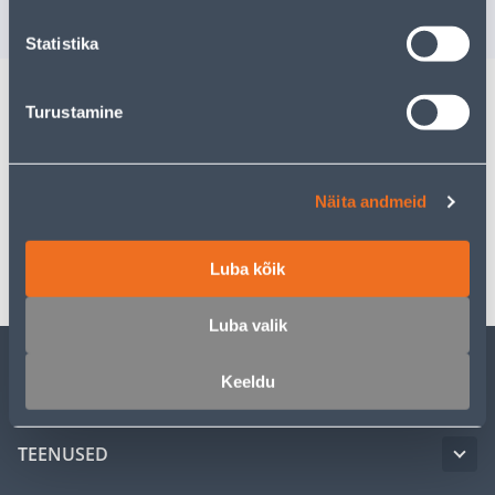
VÄLJA MÜÜDUD
3
.99 €
/ tk
Statistika
Turustamine
Kirjeldus
Spetsifikatsioon
Näita andmeid
Transport
Luba kõik
Luba valik
Keeldu
KLIENDITEENINDUS
TEENUSED