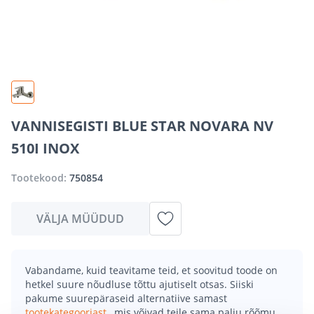
VANNISEGISTI BLUE STAR NOVARA NV
510I INOX
Tootekood:
750854
VÄLJA MÜÜDUD
Vabandame, kuid teavitame teid, et soovitud toode on
hetkel suure nõudluse tõttu ajutiselt otsas. Siiski
pakume suurepäraseid alternatiive samast
tootekategooriast
, mis võivad teile sama palju rõõmu