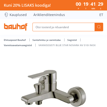
VANNISEGISTI BLUE STAR NOVARA NV 510I INOX - Bauhof ha
00
19
41
29
Kuni 20% LISAKS koodiga!
P
T
MIN
S
Kauplused
Äriklienditeenindus
ET
Ehituspood Bauhof
Santehnika ja vannituba
Segistid
Vannitoavalamusegistid
VANNISEGISTI BLUE STAR NOVARA NV 510I INOX