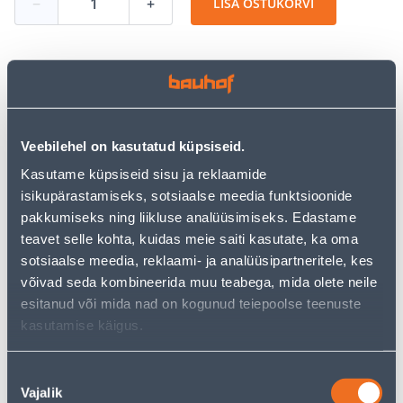
−
+
LISA OSTUKORVI
Vaata saadavust
Veebilehel on kasutatud küpsiseid.
• Bimetallist augusaag 52 mm.
• Augusae külgedel olevad avad lihtsustavad välispidist
Kasutame küpsiseid sisu ja reklaamide
tolmueemaldamist.
isikupärastamiseks, sotsiaalse meedia funktsioonide
• 14-päevane tagastusõigus.
pakkumiseks ning liikluse analüüsimiseks. Edastame
teavet selle kohta, kuidas meie saiti kasutate, ka oma
sotsiaalse meedia, reklaami- ja analüüsipartneritele, kes
Eeldatav kojuvedu 3,69 € al. 2-5 tööpäeva
võivad seda kombineerida muu teabega, mida olete neile
esitanud või mida nad on kogunud teiepoolse teenuste
Tarne pakiautomaati al. 2,29 € al. 2-5 tööpäeva
kasutamise käigus.
Poest kätte, alates 08.08.2026
Nõusoleku
Vajalik
valik