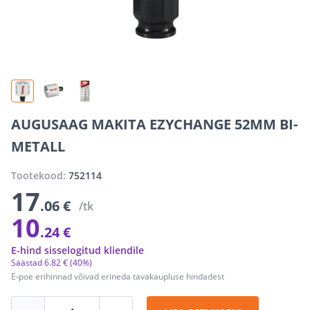
AUGUSAAG MAKITA EZYCHANGE 52MM BI-
METALL
Tootekood:
752114
17
.06 €
/tk
10
.24 €
E-hind sisselogitud kliendile
Säästad
6
.
82 €
(40%)
E-poe erihinnad võivad erineda tavakaupluse hindadest