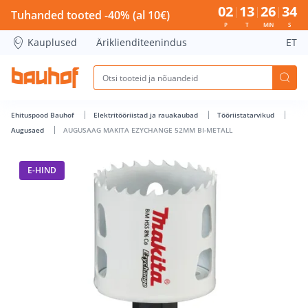
AUGUSAAG MAKITA EZYCHANGE 52MM BI-METALL - Bauhof 
02
13
26
34
Tuhanded tooted -40% (al 10€)
P
T
MIN
S
Kauplused
Äriklienditeenindus
ET
Ehituspood Bauhof
Elektritööriistad ja rauakaubad
Tööriistatarvikud
Augusaed
AUGUSAAG MAKITA EZYCHANGE 52MM BI-METALL
E-HIND