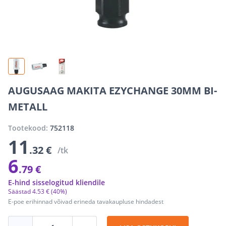
AUGUSAAG MAKITA EZYCHANGE 30MM BI-
METALL
Tootekood:
752118
11
.32 €
/tk
6
.79 €
E-hind sisselogitud kliendile
Säästad
4
.
53 €
(40%)
E-poe erihinnad võivad erineda tavakaupluse hindadest