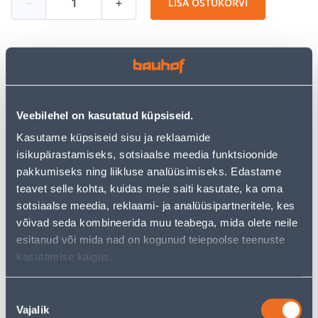
−
+
LISA OSTUKORVI
Vaata saadavust
Veebilehel on kasutatud küpsiseid.
• Bimetallist augusaag 30 mm.
• Augusae külgedel olevad avad lihtsustavad välispidist
Kasutame küpsiseid sisu ja reklaamide
tolmueemaldamist.
isikupärastamiseks, sotsiaalse meedia funktsioonide
• 14-päevane tagastusõigus.
pakkumiseks ning liikluse analüüsimiseks. Edastame
teavet selle kohta, kuidas meie saiti kasutate, ka oma
sotsiaalse meedia, reklaami- ja analüüsipartneritele, kes
Eeldatav kojuvedu 3,69 € al. 2-5 tööpäeva
võivad seda kombineerida muu teabega, mida olete neile
esitanud või mida nad on kogunud teiepoolse teenuste
Tarne pakiautomaati al. 2,29 € al. 2-5 tööpäeva
kasutamise käigus.
Poest kätte, alates 08.08.2026
Nõusoleku
Vajalik
valik