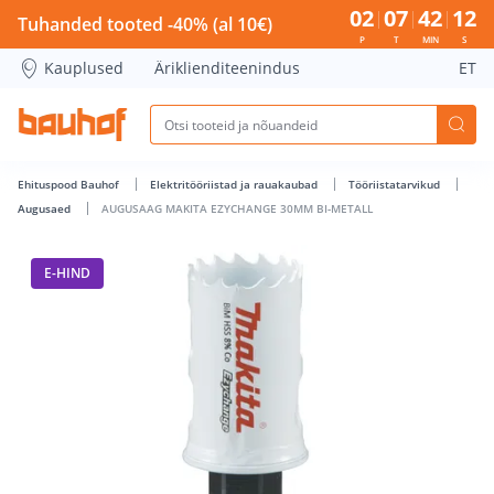
AUGUSAAG MAKITA EZYCHANGE 30MM BI-METALL - Bauhof 
02
07
42
12
Tuhanded tooted -40% (al 10€)
P
T
MIN
S
Kauplused
Äriklienditeenindus
ET
Ehituspood Bauhof
Elektritööriistad ja rauakaubad
Tööriistatarvikud
Augusaed
AUGUSAAG MAKITA EZYCHANGE 30MM BI-METALL
E-HIND