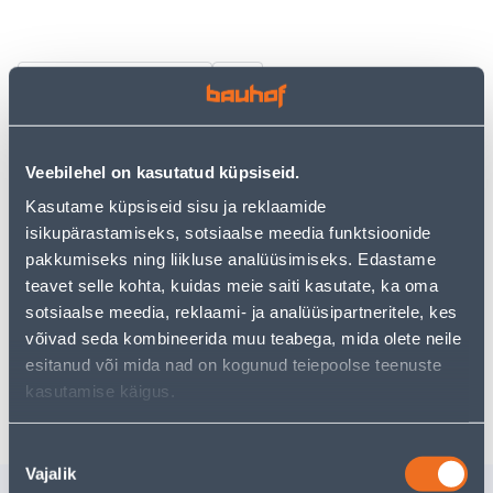
Vaata saadavust
• Tsentripuur 7,15 x 85 mm.
Veebilehel on kasutatud küpsiseid.
• Mõeldud metalli, alumiiniumi ja roostevaba metalli
puurimiseks.
Kasutame küpsiseid sisu ja reklaamide
• 14-päevane tagastusõigus.
isikupärastamiseks, sotsiaalse meedia funktsioonide
pakkumiseks ning liikluse analüüsimiseks. Edastame
teavet selle kohta, kuidas meie saiti kasutate, ka oma
Eeldatav kojuvedu 3,69 € al. 2-5 tööpäeva
sotsiaalse meedia, reklaami- ja analüüsipartneritele, kes
võivad seda kombineerida muu teabega, mida olete neile
Tarne pakiautomaati al. 2,29 € al. 2-5 tööpäeva
esitanud või mida nad on kogunud teiepoolse teenuste
Poest kätte, alates 09.08.2026
kasutamise käigus.
Nõusoleku
Vajalik
valik