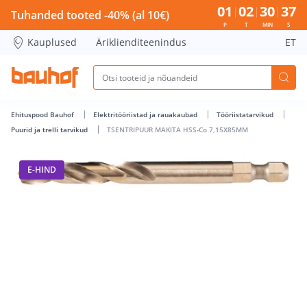
TSENTRIPUUR MAKITA HSS-Co 7,15X85MM - Bauhof has loa
01
02
30
37
Tuhanded tooted -40% (al 10€)
P
T
MIN
S
Kauplused
Äriklienditeenindus
ET
Ehituspood Bauhof
Elektritööriistad ja rauakaubad
Tööriistatarvikud
Puurid ja trelli tarvikud
TSENTRIPUUR MAKITA HSS-Co 7,15X85MM
E-HIND