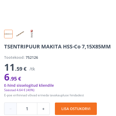
TSENTRIPUUR MAKITA HSS-Co 7,15X85MM
Tootekood:
752126
11
.59 €
/tk
6
.95 €
E-hind sisselogitud kliendile
Säästad
4
.
64 €
(40%)
E-poe erihinnad võivad erineda tavakaupluse hindadest
−
+
LISA OSTUKORVI