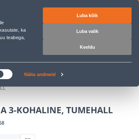
Luba kõik
ET
RU
EN
de
kasutate, ka
Luba valik
muu teabega,
 sisse
Ostunimekiri
Ostukorv
Keeldu
ÄRELMAKS
MEISTRIKLUBI
BLOGI
Näita andmeid
LL
IA 3-KOHALINE, TUMEHALL
68