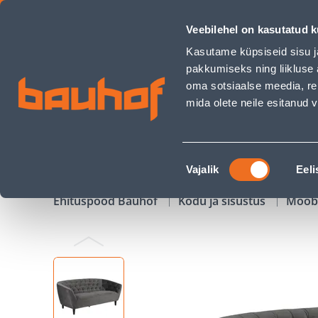
DIIVAN RIA 3-KOHALINE, TUMEHALL - Bauhof has loaded
Veebilehel on kasutatud k
Kauplused
Äriklienditeenindus
Klienditeeni
Kasutame küpsiseid sisu j
pakkumiseks ning liikluse 
oma sotsiaalse meedia, re
mida olete neile esitanud
TOOTED
KAMPAANIAD
Nõusoleku
Vajalik
Eeli
valik
Ehituspood Bauhof
Kodu ja sisustus
Mööb