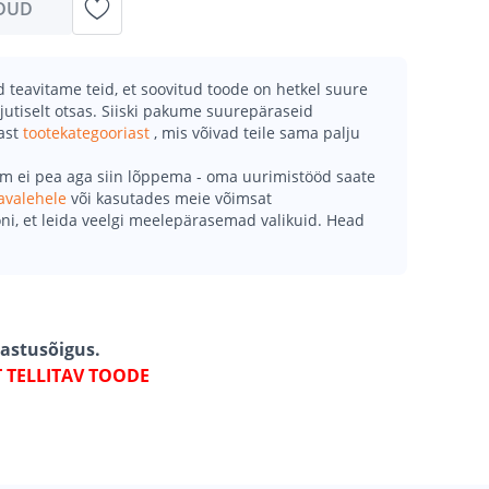
DUD
teavitame teid, et soovitud toode on hetkel suure
jutiselt otsas. Siiski pakume suurepäraseid
mast
tootekategooriast
, mis võivad teile sama palju
õm ei pea aga siin lõppema - oma uurimistööd saate
avalehele
või kasutades meie võimsat
ni, et leida veelgi meelepärasemad valikuid. Head
gastusõigus.
T TELLITAV TOODE