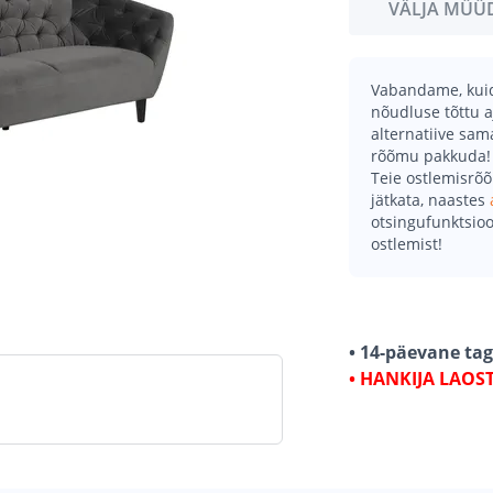
VÄLJA MÜÜ
Vabandame, kuid 
nõudluse tõttu a
alternatiive sa
rõõmu pakkuda!
Teie ostlemisrõ
jätkata, naastes
otsingufunktsioo
ostlemist!
• 14-päevane ta
• HANKIJA LAOS