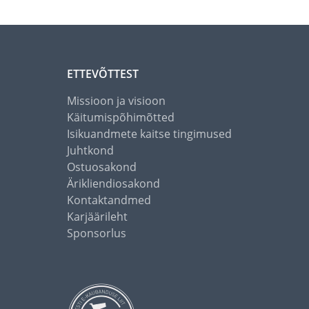
ETTEVÕTTEST
Missioon ja visioon
Käitumispõhimõtted
Isikuandmete kaitse tingimused
Juhtkond
Ostuosakond
Ärikliendiosakond
Kontaktandmed
Karjäärileht
Sponsorlus