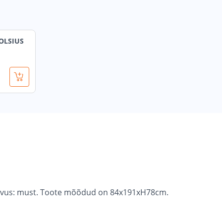
OLSIUS
 värvus: must. Toote mõõdud on 84x191xH78cm.