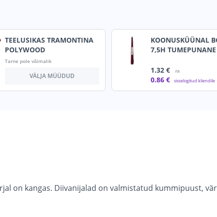
TEELUSIKAS TRAMONTINA
KOONUSKÜÜNAL B
POLYWOOD
7,5H TUMEPUNANE
Tarne pole võimalik
1
.32 €
/tk
VÄLJA MÜÜDUD
0
.86 €
sisselogitud kliendile
aterjal on kangas. Diivanijalad on valmistatud kummipuust,