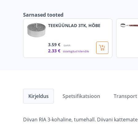
Sarnased tooted
TEEKÜÜNLAD 3TK, HÕBE
3
.59 €
/pakk
2
.33 €
sisselogitud kliendile
Kirjeldus
Spetsifikatsioon
Transport
Diivan RIA 3-kohaline, tumehall. Diivani kattem