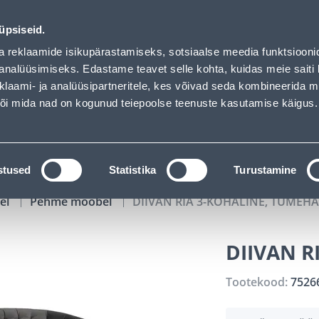
01
08
30
16
Tuhanded tooted -40% (al 10€)
P
T
MIN
S
üpsiseid.
ndus
Teenused
Karjäärileht
a reklaamide isikupärastamiseks, sotsiaalse meedia funktsiooni
analüüsimiseks. Edastame teavet selle kohta, kuidas meie saiti 
klaami- ja analüüsipartneritele, kes võivad seda kombineerida 
OTSI
Logi
 või mida nad on kogunud teiepoolse teenuste kasutamise käigus.
KATALOOGID
TÖÖRIISTALAENUTUS
J
stused
Statistika
Turustamine
el
Pehme mööbel
DIIVAN RIA 3-KOHALINE, TUMEHA
DIIVAN R
Tootekood:
7526