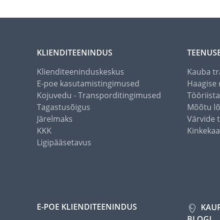
KLIENDITEENINDUS
TEENUS
Klienditeeninduskeskus
Kauba tr
E-poe kasutamistingimused
Haagise 
Kojuvedu - Transporditingimused
Tööriist
Tagastusõigus
Mõõtu l
Järelmaks
Värvide 
KKK
Kinkekaa
Ligipääsetavus
E-POE KLIENDITEENINDUS
KAU
BLOGI