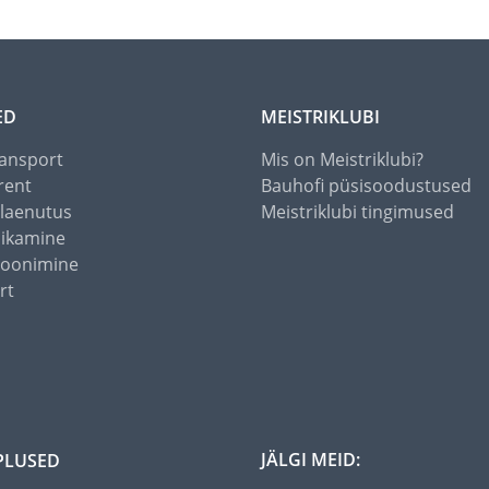
ED
MEISTRIKLUBI
ansport
Mis on Meistriklubi?
rent
Bauhofi püsisoodustused
alaenutus
Meistriklubi tingimused
õikamine
toonimine
rt
JÄLGI MEID:
PLUSED