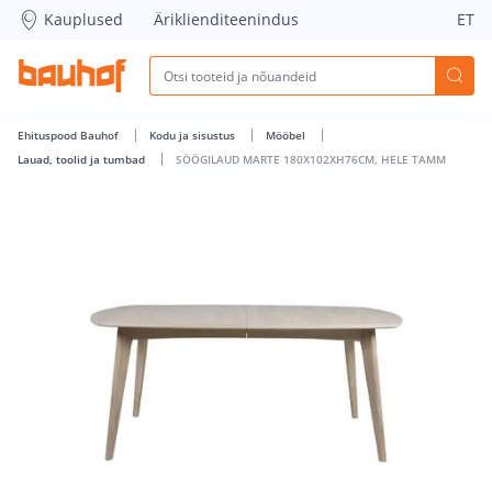
SÖÖGILAUD MARTE 180X102XH76CM, HELE TAMM - Bauhof h
Kauplused
Äriklienditeenindus
ET
Ehituspood Bauhof
Kodu ja sisustus
Mööbel
Lauad, toolid ja tumbad
SÖÖGILAUD MARTE 180X102XH76CM, HELE TAMM