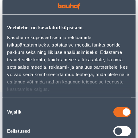
uurimistööd saate jätkata, naastes
avalehele
või
kasutades meie võimsat otsingufunktsiooni, et leida
veelgi meelepärasemad valikuid. Head ostlemist!
Veebilehel on kasutatud küpsiseid.
Kasutame küpsiseid sisu ja reklaamide
• 14-päevane tagastusõigus.
isikupärastamiseks, sotsiaalse meedia funktsioonide
• HANKIJA LAOST TELLITAV TOODE
pakkumiseks ning liikluse analüüsimiseks. Edastame
teavet selle kohta, kuidas meie saiti kasutate, ka oma
sotsiaalse meedia, reklaami- ja analüüsipartneritele, kes
Tarne pole võimalik
võivad seda kombineerida muu teabega, mida olete neile
esitanud või mida nad on kogunud teiepoolse teenuste
kasutamise käigus.
Sarnased tooted
Nõusoleku
STEIGINUGA
OTSIKUD
Vajalik
valik
TRAMONTINA
EINHELL 
POLYWOOD 12,7CM (5")
Eelistused
Tarne pole võimalik
57
.32 €
/t