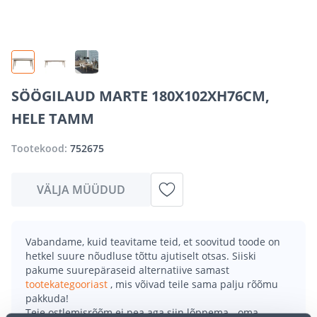
SÖÖGILAUD MARTE 180X102XH76CM,
HELE TAMM
Tootekood:
752675
VÄLJA MÜÜDUD
Vabandame, kuid teavitame teid, et soovitud toode on
hetkel suure nõudluse tõttu ajutiselt otsas. Siiski
pakume suurepäraseid alternatiive samast
tootekategooriast
, mis võivad teile sama palju rõõmu
pakkuda!
Teie ostlemisrõõm ei pea aga siin lõppema - oma