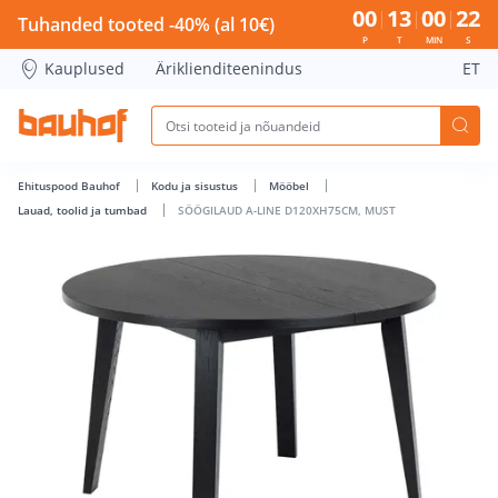
SÖÖGILAUD A-LINE D120XH75CM, MUST - Bauhof has loade
00
13
00
21
Tuhanded tooted -40% (al 10€)
P
T
MIN
S
Kauplused
Äriklienditeenindus
ET
Ehituspood Bauhof
Kodu ja sisustus
Mööbel
Lauad, toolid ja tumbad
SÖÖGILAUD A-LINE D120XH75CM, MUST