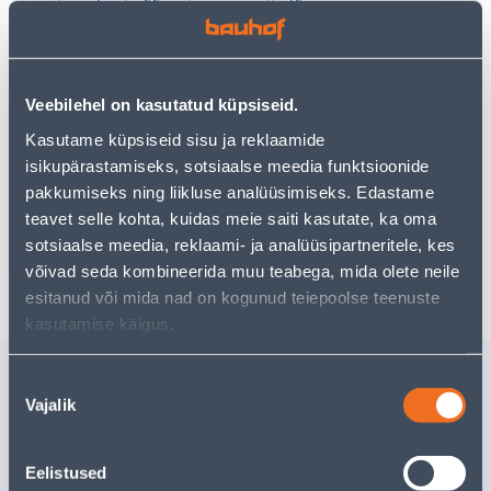
Teie ostlemisrõõm ei pea aga siin lõppema - oma
uurimistööd saate jätkata, naastes
avalehele
või
kasutades meie võimsat otsingufunktsiooni, et leida
veelgi meelepärasemad valikuid. Head ostlemist!
Veebilehel on kasutatud küpsiseid.
Kasutame küpsiseid sisu ja reklaamide
• 14-päevane tagastusõigus.
isikupärastamiseks, sotsiaalse meedia funktsioonide
• HANKIJA LAOST TELLITAV TOODE
pakkumiseks ning liikluse analüüsimiseks. Edastame
teavet selle kohta, kuidas meie saiti kasutate, ka oma
sotsiaalse meedia, reklaami- ja analüüsipartneritele, kes
Tarne pole võimalik
võivad seda kombineerida muu teabega, mida olete neile
esitanud või mida nad on kogunud teiepoolse teenuste
kasutamise käigus.
Sarnased tooted
Nõusoleku
Vajalik
STEIGINUGA
OTSIKUD
valik
TRAMONTINA
EINHELL 
POLYWOOD 12,7CM (5")
Eelistused
Tarne pole võimalik
57
.32 €
/t