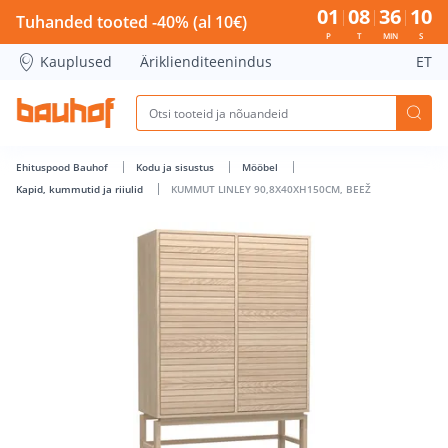
KUMMUT LINLEY 90,8X40XH150CM, BEEŽ - Bauhof has load
01
08
36
09
Tuhanded tooted -40% (al 10€)
P
T
MIN
S
Kauplused
Äriklienditeenindus
ET
Ehituspood Bauhof
Kodu ja sisustus
Mööbel
Kapid, kummutid ja riiulid
KUMMUT LINLEY 90,8X40XH150CM, BEEŽ