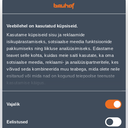
Teie ostlemisrõõm ei pea aga siin lõppema - oma
uurimistööd saate jätkata, naastes
avalehele
või
kasutades meie võimsat otsingufunktsiooni, et leida
veelgi meelepärasemad valikuid. Head ostlemist!
Veebilehel on kasutatud küpsiseid.
Kasutame küpsiseid sisu ja reklaamide
isikupärastamiseks, sotsiaalse meedia funktsioonide
• 14-päevane tagastusõigus.
pakkumiseks ning liikluse analüüsimiseks. Edastame
• HANKIJA LAOST TELLITAV TOODE
teavet selle kohta, kuidas meie saiti kasutate, ka oma
sotsiaalse meedia, reklaami- ja analüüsipartneritele, kes
Tarne pole võimalik
võivad seda kombineerida muu teabega, mida olete neile
esitanud või mida nad on kogunud teiepoolse teenuste
kasutamise käigus.
Sarnased tooted
Nõusoleku
Vajalik
valik
VAHUKULP ALTOM
KULP AL
DESIGN 31X9,5CM
32X8,5C
Eelistused
2
.66 €
2
.66 €
/tk
/tk