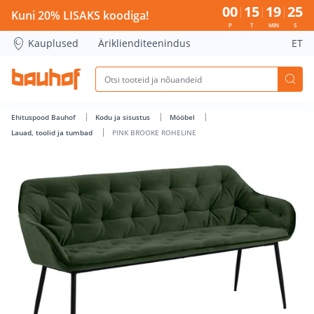
PINK BROOKE ROHELINE - Bauhof has loaded
00
15
19
24
Kuni 20% LISAKS koodiga!
P
T
MIN
S
Kauplused
Äriklienditeenindus
ET
Ehituspood Bauhof
Kodu ja sisustus
Mööbel
Lauad, toolid ja tumbad
PINK BROOKE ROHELINE