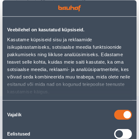
Teie ostlemisrõõm ei pea aga siin lõppema - oma
uurimistööd saate jätkata, naastes
avalehele
või
kasutades meie võimsat otsingufunktsiooni, et leida
veelgi meelepärasemad valikuid. Head ostlemist!
Veebilehel on kasutatud küpsiseid.
Kasutame küpsiseid sisu ja reklaamide
• 14-päevane tagastusõigus.
isikupärastamiseks, sotsiaalse meedia funktsioonide
• HANKIJA LAOST TELLITAV TOODE
pakkumiseks ning liikluse analüüsimiseks. Edastame
teavet selle kohta, kuidas meie saiti kasutate, ka oma
sotsiaalse meedia, reklaami- ja analüüsipartneritele, kes
Tarne pole võimalik
võivad seda kombineerida muu teabega, mida olete neile
esitanud või mida nad on kogunud teiepoolse teenuste
kasutamise käigus.
Sarnased tooted
Nõusoleku
Vajalik
TEELUSIKAS
SUPILUS
valik
TRAMONTINA
TRAMON
POLYWOOD
POLYWO
Eelistused
Tarne pole võimalik
Tarne pole v