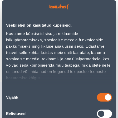
Teie ostlemisrõõm ei pea aga siin lõppema - oma
uurimistööd saate jätkata, naastes
avalehele
või
kasutades meie võimsat otsingufunktsiooni, et leida
veelgi meelepärasemad valikuid. Head ostlemist!
Veebilehel on kasutatud küpsiseid.
Kasutame küpsiseid sisu ja reklaamide
• 14-päevane tagastusõigus.
isikupärastamiseks, sotsiaalse meedia funktsioonide
• HANKIJA LAOST TELLITAV TOODE
pakkumiseks ning liikluse analüüsimiseks. Edastame
teavet selle kohta, kuidas meie saiti kasutate, ka oma
sotsiaalse meedia, reklaami- ja analüüsipartneritele, kes
Tarne pole võimalik
võivad seda kombineerida muu teabega, mida olete neile
esitanud või mida nad on kogunud teiepoolse teenuste
kasutamise käigus.
Sarnased tooted
Nõusoleku
Vajalik
TEELUSIKAS
SUPILUS
valik
TRAMONTINA
TRAMON
POLYWOOD
POLYWO
Eelistused
Tarne pole võimalik
Tarne pole v