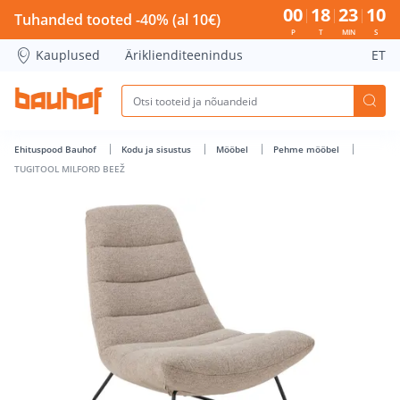
TUGITOOL MILFORD BEEŽ - Bauhof has loaded
00
18
23
10
Tuhanded tooted -40% (al 10€)
P
T
MIN
S
Kauplused
Äriklienditeenindus
ET
Ehituspood Bauhof
Kodu ja sisustus
Mööbel
Pehme mööbel
TUGITOOL MILFORD BEEŽ