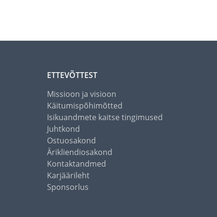
ETTEVÕTTEST
Missioon ja visioon
Käitumispõhimõtted
Isikuandmete kaitse tingimused
Juhtkond
Ostuosakond
Ärikliendiosakond
Kontaktandmed
Karjäärileht
Sponsorlus