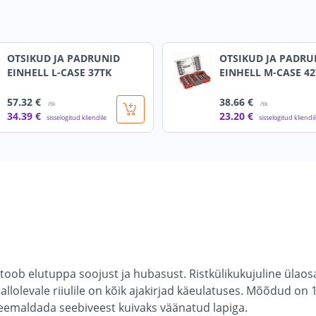
OTSIKUD JA PADRUNID
OTSIKUD JA PADRU
EINHELL L-CASE 37TK
EINHELL M-CASE 42
57
.32 €
38
.66 €
/tk
/tk
34
.39 €
23
.20 €
sisselogitud kliendile
sisselogitud kliendi
 toob elutuppa soojust ja hubasust. Ristkülikukujuline ülao
lolevale riiulile on kõik ajakirjad käeulatuses. Mõõdud o
 eemaldada seebiveest kuivaks väänatud lapiga.