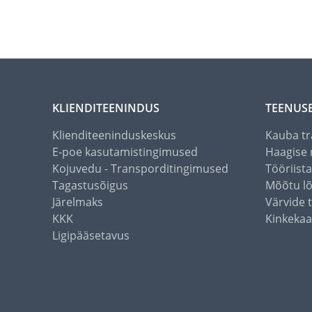
KLIENDITEENINDUS
TEENUS
Klienditeeninduskeskus
Kauba tr
E-poe kasutamistingimused
Haagise 
Kojuvedu - Transporditingimused
Tööriist
Tagastusõigus
Mõõtu l
Järelmaks
Värvide 
KKK
Kinkekaa
Ligipääsetavus