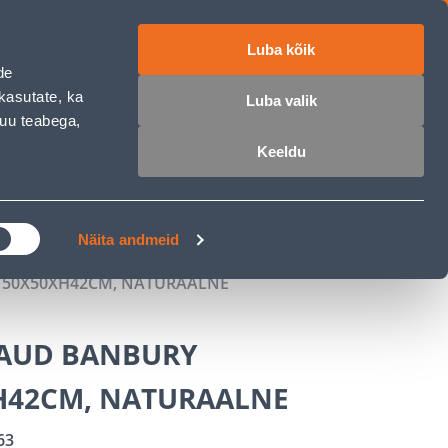
Luba kõik
ET
RU
EN
de
kasutate, ka
Luba valik
muu teabega,
 sisse
Ostunimekiri
Ostukorv
Keeldu
ÄRELMAKS
MEISTRIKLUBI
BLOGI
Näita andmeid
150X50XH42CM, NATURAALNE
LAUD BANBURY
H42CM, NATURAALNE
63