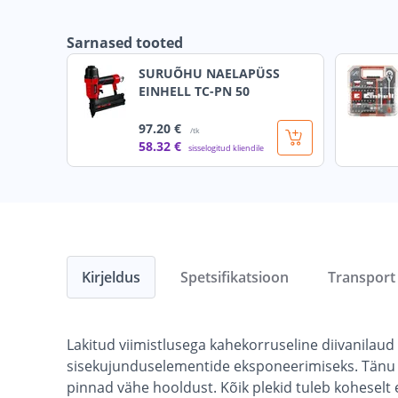
Sarnased tooted
SURUÕHU NAELAPÜSS
EINHELL TC-PN 50
97
.20 €
/tk
58
.32 €
sisselogitud kliendile
Kirjeldus
Spetsifikatsioon
Transport
Lakitud viimistlusega kahekorruseline diivanilaud
sisekujunduselementide eksponeerimiseks. Tänu al
pinnad vähe hooldust. Kõik plekid tuleb koheselt