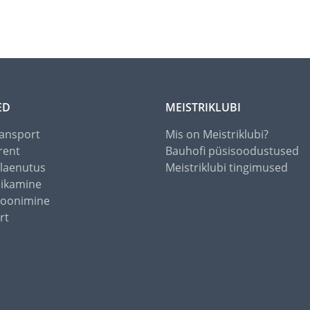
ED
MEISTRIKLUBI
ansport
Mis on Meistriklubi?
rent
Bauhofi püsisoodustused
alaenutus
Meistriklubi tingimused
õikamine
toonimine
rt