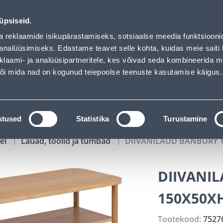
of has loaded
01
19
19
17
Tuhanded tooted -40% (al 10€)
P
T
MIN
S
üpsiseid.
ndus
Teenused
Karjäärileht
a reklaamide isikupärastamiseks, sotsiaalse meedia funktsiooni
analüüsimiseks. Edastame teavet selle kohta, kuidas meie saiti 
klaami- ja analüüsipartneritele, kes võivad seda kombineerida 
OTSI
Logi
 või mida nad on kogunud teiepoolse teenuste kasutamise käigus.
KATALOOGID
TÖÖRIISTALAENUTUS
J
stused
Statistika
Turustamine
el
Lauad, toolid ja tumbad
DIIVANILAUD BANBURY 
DIIVANI
150X50X
Tootekood:
7527