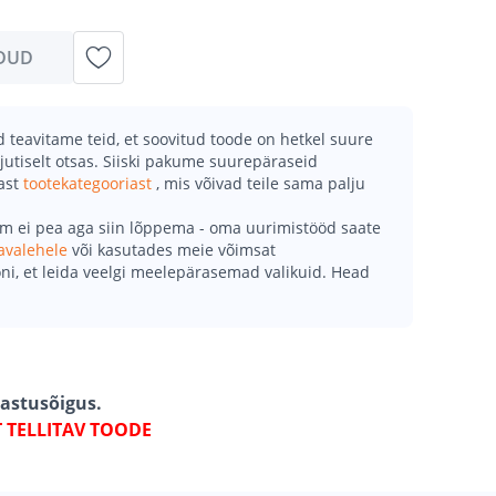
DUD
teavitame teid, et soovitud toode on hetkel suure
jutiselt otsas. Siiski pakume suurepäraseid
mast
tootekategooriast
, mis võivad teile sama palju
õm ei pea aga siin lõppema - oma uurimistööd saate
avalehele
või kasutades meie võimsat
ni, et leida veelgi meelepärasemad valikuid. Head
gastusõigus.
T TELLITAV TOODE