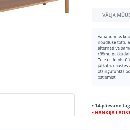
VÄLJA MÜÜ
Vabandame, kuid 
nõudluse tõttu a
alternatiive sa
rõõmu pakkuda!
Teie ostlemisrõ
jätkata, naastes
otsingufunktsioo
ostlemist!
• 14-päevane ta
• HANKIJA LAOS