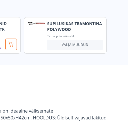
NID
SUPILUSIKAS TRAMONTINA
TK
POLYWOOD
Tarne pole võimalik
VÄLJA MÜÜDUD
le
sa on ideaalne väiksemate
n 150x50xH42cm. HOOLDUS: Üldiselt vajavad lakitud