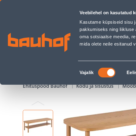
DIIVANILAUD BANBURY 150X50XH42CM, NATURAALNE - Bauh
Veebilehel on kasutatud k
Kauplused
Äriklienditeenindus
Klienditeeni
Kasutame küpsiseid sisu j
pakkumiseks ning liikluse 
oma sotsiaalse meedia, re
mida olete neile esitanud
TOOTED
KAMPAANIAD
Nõusoleku
Vajalik
Eeli
valik
Ehituspood Bauhof
Kodu ja sisustus
Mööb