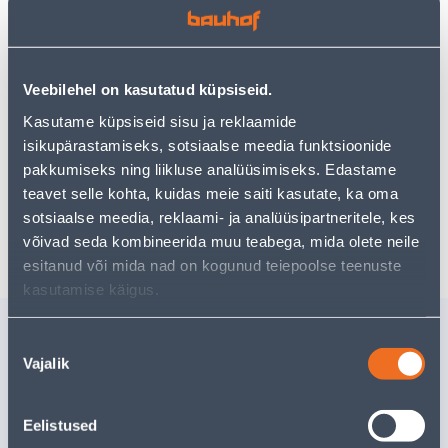
uurimistööd saate jätkata, naastes
avalehele
või
kasutades meie võimsat otsingufunktsiooni, et leida
veelgi meelepärasemad valikuid. Head ostlemist!
Veebilehel on kasutatud küpsiseid.
Kasutame küpsiseid sisu ja reklaamide
• 14-päevane tagastusõigus.
isikupärastamiseks, sotsiaalse meedia funktsioonide
• HANKIJA LAOST TELLITAV TOODE
pakkumiseks ning liikluse analüüsimiseks. Edastame
teavet selle kohta, kuidas meie saiti kasutate, ka oma
sotsiaalse meedia, reklaami- ja analüüsipartneritele, kes
Tarne pole võimalik
võivad seda kombineerida muu teabega, mida olete neile
esitanud või mida nad on kogunud teiepoolse teenuste
kasutamise käigus.
Sarnased tooted
Nõusoleku
STEIGINUGA
TEELUSI
Vajalik
valik
TRAMONTINA
TRAMON
POLYWOOD 12,7CM (5")
POLYWO
Eelistused
Tarne pole võimalik
Tarne pole v