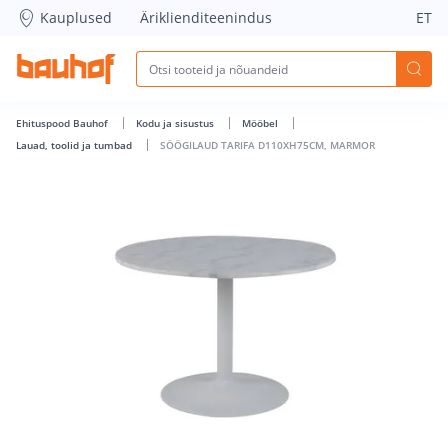
SÖÖGILAUD TARIFA D110XH75CM, MARMOR - Bauhof has lo
Kauplused
Äriklienditeenindus
ET
Ehituspood Bauhof
Kodu ja sisustus
Mööbel
Lauad, toolid ja tumbad
SÖÖGILAUD TARIFA D110XH75CM, MARMOR