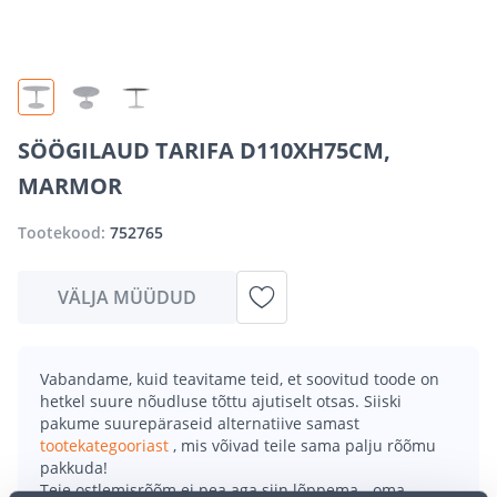
SÖÖGILAUD TARIFA D110XH75CM,
MARMOR
Tootekood:
752765
VÄLJA MÜÜDUD
Vabandame, kuid teavitame teid, et soovitud toode on
hetkel suure nõudluse tõttu ajutiselt otsas. Siiski
pakume suurepäraseid alternatiive samast
tootekategooriast
, mis võivad teile sama palju rõõmu
pakkuda!
Teie ostlemisrõõm ei pea aga siin lõppema - oma