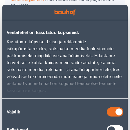
pakkuda!
Teie ostlemisrõõm ei pea aga siin lõppema - oma
uurimistööd saate jätkata, naastes
avalehele
või
kasutades meie võimsat otsingufunktsiooni, et leida
veelgi meelepärasemad valikuid. Head ostlemist!
Veebilehel on kasutatud küpsiseid.
Kasutame küpsiseid sisu ja reklaamide
isikupärastamiseks, sotsiaalse meedia funktsioonide
• 14-päevane tagastusõigus.
pakkumiseks ning liikluse analüüsimiseks. Edastame
• HANKIJA LAOST TELLITAV TOODE
teavet selle kohta, kuidas meie saiti kasutate, ka oma
sotsiaalse meedia, reklaami- ja analüüsipartneritele, kes
võivad seda kombineerida muu teabega, mida olete neile
Tarne pole võimalik
esitanud või mida nad on kogunud teiepoolse teenuste
kasutamise käigus.
Nõusoleku
Sarnased tooted
Vajalik
valik
TÖÖRIISTAKOHVER
TÖÖRIIS
EINHELL E-CASE S-F
RATASTEL
Eelistused