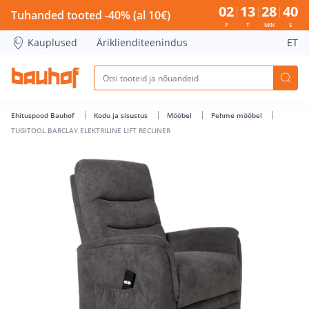
TUGITOOL BARCLAY ELEKTRILINE LIFT RECLINER - Bauhof ha
02
13
28
40
Tuhanded tooted -40% (al 10€)
P
T
MIN
S
Kauplused
Äriklienditeenindus
ET
Ehituspood Bauhof
Kodu ja sisustus
Mööbel
Pehme mööbel
TUGITOOL BARCLAY ELEKTRILINE LIFT RECLINER