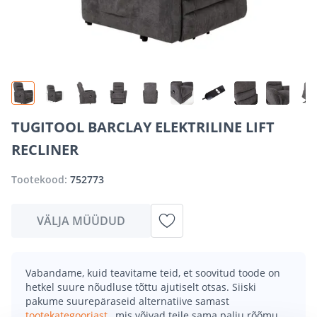
TUGITOOL BARCLAY ELEKTRILINE LIFT
RECLINER
Tootekood:
752773
VÄLJA MÜÜDUD
Vabandame, kuid teavitame teid, et soovitud toode on
hetkel suure nõudluse tõttu ajutiselt otsas. Siiski
pakume suurepäraseid alternatiive samast
tootekategooriast
, mis võivad teile sama palju rõõmu