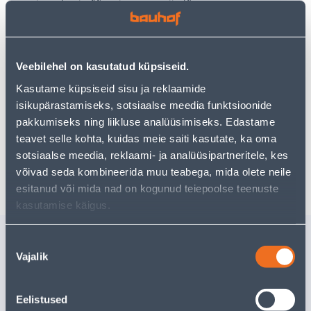
Teie ostlemisrõõm ei pea aga siin lõppema - oma
uurimistööd saate jätkata, naastes
avalehele
või
kasutades meie võimsat otsingufunktsiooni, et leida
veelgi meelepärasemad valikuid. Head ostlemist!
Veebilehel on kasutatud küpsiseid.
Kasutame küpsiseid sisu ja reklaamide
• 14-päevane tagastusõigus.
isikupärastamiseks, sotsiaalse meedia funktsioonide
• HANKIJA LAOST TELLITAV TOODE
pakkumiseks ning liikluse analüüsimiseks. Edastame
teavet selle kohta, kuidas meie saiti kasutate, ka oma
sotsiaalse meedia, reklaami- ja analüüsipartneritele, kes
Tarne pole võimalik
võivad seda kombineerida muu teabega, mida olete neile
esitanud või mida nad on kogunud teiepoolse teenuste
kasutamise käigus.
Sarnased tooted
Nõusoleku
Vajalik
SUPILUSIKAS
TEELUSI
valik
TRAMONTINA
TRAMON
POLYWOOD
POLYWO
Eelistused
Tarne pole võimalik
Tarne pole v