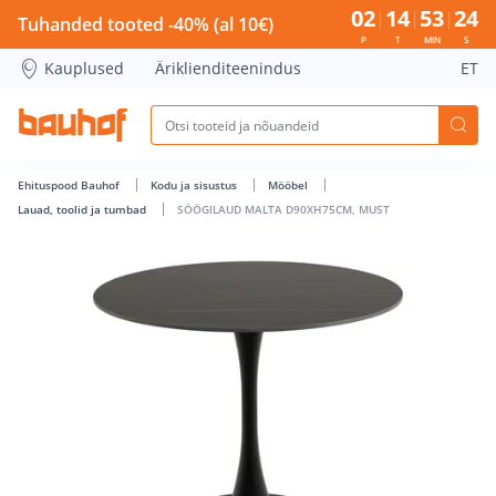
SÖÖGILAUD MALTA D90XH75CM, MUST - Bauhof has loaded
02
14
53
23
Tuhanded tooted -40% (al 10€)
P
T
MIN
S
Kauplused
Äriklienditeenindus
ET
Ehituspood Bauhof
Kodu ja sisustus
Mööbel
Lauad, toolid ja tumbad
SÖÖGILAUD MALTA D90XH75CM, MUST