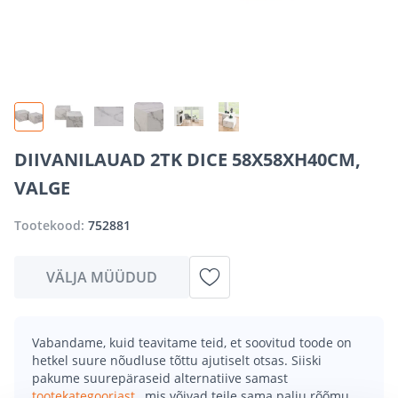
DIIVANILAUAD 2TK DICE 58X58XH40CM,
VALGE
Tootekood:
752881
VÄLJA MÜÜDUD
Vabandame, kuid teavitame teid, et soovitud toode on
hetkel suure nõudluse tõttu ajutiselt otsas. Siiski
pakume suurepäraseid alternatiive samast
tootekategooriast
, mis võivad teile sama palju rõõmu