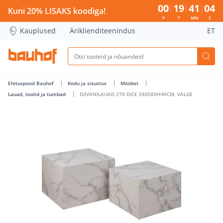
DIIVANILAUAD 2TK DICE 58X58XH40CM, VALGE - Bauhof has
00
19
41
04
Kuni 20% LISAKS koodiga!
P
T
MIN
S
Kauplused
Äriklienditeenindus
ET
Ehituspood Bauhof
Kodu ja sisustus
Mööbel
Lauad, toolid ja tumbad
DIIVANILAUAD 2TK DICE 58X58XH40CM, VALGE