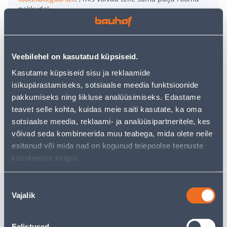
pakkuda!
Teie ostlemisrõõm ei pea aga siin lõppema - oma
uurimistööd saate jätkata, naastes
avalehele
või
kasutades meie võimsat otsingufunktsiooni, et leida
veelgi meelepärasemad valikuid. Head ostlemist!
Veebilehel on kasutatud küpsiseid.
Kasutame küpsiseid sisu ja reklaamide
isikupärastamiseks, sotsiaalse meedia funktsioonide
• 14-päevane tagastusõigus.
pakkumiseks ning liikluse analüüsimiseks. Edastame
• HANKIJA LAOST TELLITAV TOODE
teavet selle kohta, kuidas meie saiti kasutate, ka oma
sotsiaalse meedia, reklaami- ja analüüsipartneritele, kes
võivad seda kombineerida muu teabega, mida olete neile
Tarne pole võimalik
esitanud või mida nad on kogunud teiepoolse teenuste
kasutamise käigus.
Nõusoleku
Sarnased tooted
Vajalik
valik
KAHVEL TRAMONTINA
OTSIKUD
POLYWOOD
EINHELL 
Eelistused