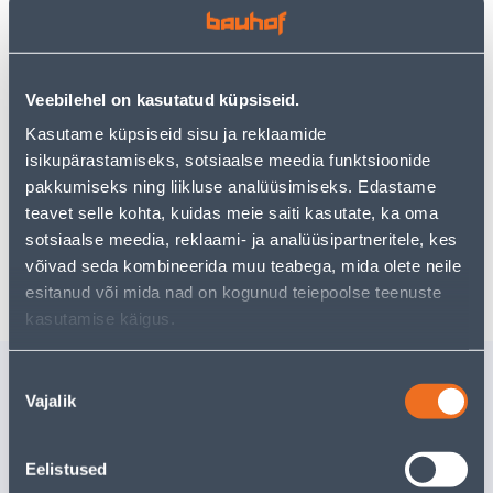
Teie ostlemisrõõm ei pea aga siin lõppema - oma
uurimistööd saate jätkata, naastes
avalehele
või
kasutades meie võimsat otsingufunktsiooni, et leida
veelgi meelepärasemad valikuid. Head ostlemist!
Veebilehel on kasutatud küpsiseid.
Kasutame küpsiseid sisu ja reklaamide
isikupärastamiseks, sotsiaalse meedia funktsioonide
• 14-päevane tagastusõigus.
pakkumiseks ning liikluse analüüsimiseks. Edastame
• HANKIJA LAOST TELLITAV TOODE
teavet selle kohta, kuidas meie saiti kasutate, ka oma
sotsiaalse meedia, reklaami- ja analüüsipartneritele, kes
Tarne pole võimalik
võivad seda kombineerida muu teabega, mida olete neile
esitanud või mida nad on kogunud teiepoolse teenuste
kasutamise käigus.
Sarnased tooted
Nõusoleku
Vajalik
valik
RIIUL INTEGRI PÜKSTE
OTSIKUD
RIPUTAMISEKS
EINHELL 
570X435X25MM VALGE
Eelistused
82
.54 €
57
.32 €
/tk
/t