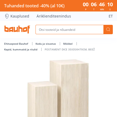
POSTAMENT DICE 35X35XH70CM, BEEŽ - Bauhof has loaded
00
06
46
09
Tuhanded tooted -40% (al 10€)
P
T
MIN
S
Kauplused
Äriklienditeenindus
ET
Ehituspood Bauhof
Kodu ja sisustus
Mööbel
Kapid, kummutid ja riiulid
POSTAMENT DICE 35X35XH70CM, BEEŽ