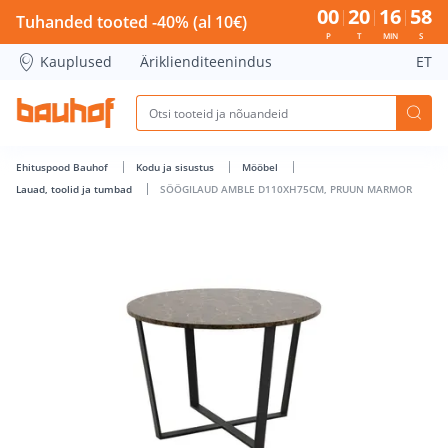
SÖÖGILAUD AMBLE D110XH75CM, PRUUN MARMOR - Bauhof
00
20
16
58
Tuhanded tooted -40% (al 10€)
P
T
MIN
S
Kauplused
Äriklienditeenindus
ET
Ehituspood Bauhof
Kodu ja sisustus
Mööbel
Lauad, toolid ja tumbad
SÖÖGILAUD AMBLE D110XH75CM, PRUUN MARMOR