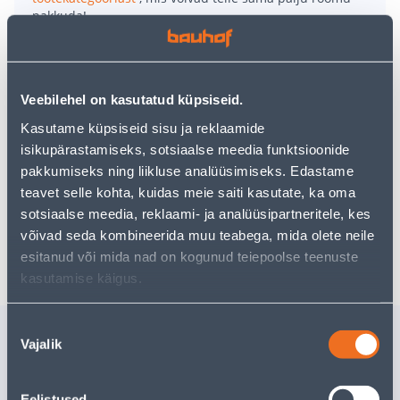
pakkuda!
Teie ostlemisrõõm ei pea aga siin lõppema - oma
uurimistööd saate jätkata, naastes
avalehele
või
kasutades meie võimsat otsingufunktsiooni, et leida
veelgi meelepärasemad valikuid. Head ostlemist!
Veebilehel on kasutatud küpsiseid.
Kasutame küpsiseid sisu ja reklaamide
isikupärastamiseks, sotsiaalse meedia funktsioonide
• 14-päevane tagastusõigus.
pakkumiseks ning liikluse analüüsimiseks. Edastame
• HANKIJA LAOST TELLITAV TOODE
teavet selle kohta, kuidas meie saiti kasutate, ka oma
sotsiaalse meedia, reklaami- ja analüüsipartneritele, kes
võivad seda kombineerida muu teabega, mida olete neile
Tarne pole võimalik
esitanud või mida nad on kogunud teiepoolse teenuste
kasutamise käigus.
Nõusoleku
Sarnased tooted
Vajalik
valik
STEIGINUGA
SUPILUS
TRAMONTINA
TRAMON
POLYWOOD 12,7CM (5")
POLYWO
Eelistused