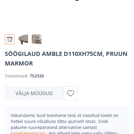
SÖÖGILAUD AMBLE D110XH75CM, PRUUN
MARMOR
Tootekood:
752930
VÄLJA MÜÜDUD
Vabandame, kuid teavitame teid, et soovitud toode on
hetkel suure nõudluse tõttu ajutiselt otsas. Siiski
pakume suurepäraseid alternatiive samast
tootekategooriast
, mis võivad teile sama palju rõõmu