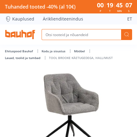
TOOL BROOKE KÄETUGEDEGA, HALL/MUST - Bauhof has lo
00
19
45
06
Tuhanded tooted -40% (al 10€)
P
T
MIN
S
Kauplused
Äriklienditeenindus
ET
Ehituspood Bauhof
Kodu ja sisustus
Mööbel
Lauad, toolid ja tumbad
TOOL BROOKE KÄETUGEDEGA, HALL/MUST