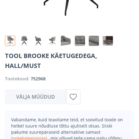
TOOL BROOKE KÄETUGEDEGA,
HALL/MUST
Tootekood:
752968
VÄLJA MÜÜDUD
Vabandame, kuid teavitame teid, et soovitud toode on
hetkel suure nõudluse tõttu ajutiselt otsas. Siiski
pakume suurepäraseid alternatiive samast
tootekategooriast
, mis võivad teile sama palju rõõmu