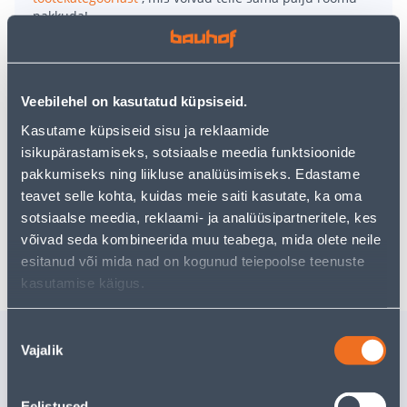
pakkuda!
Teie ostlemisrõõm ei pea aga siin lõppema - oma
uurimistööd saate jätkata, naastes
avalehele
või
kasutades meie võimsat otsingufunktsiooni, et leida
veelgi meelepärasemad valikuid. Head ostlemist!
Veebilehel on kasutatud küpsiseid.
Kasutame küpsiseid sisu ja reklaamide
isikupärastamiseks, sotsiaalse meedia funktsioonide
• 14-päevane tagastusõigus.
pakkumiseks ning liikluse analüüsimiseks. Edastame
• HANKIJA LAOST TELLITAV TOODE
teavet selle kohta, kuidas meie saiti kasutate, ka oma
sotsiaalse meedia, reklaami- ja analüüsipartneritele, kes
võivad seda kombineerida muu teabega, mida olete neile
Tarne pole võimalik
esitanud või mida nad on kogunud teiepoolse teenuste
kasutamise käigus.
Nõusoleku
Sarnased tooted
Vajalik
valik
SUPILUSIKAS
TEELUSI
TRAMONTINA
TRAMON
POLYWOOD
POLYWO
Eelistused