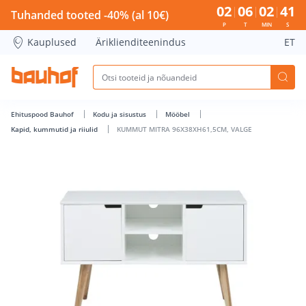
KUMMUT MITRA 96X38XH61,5CM, VALGE - Bauhof has load
02
06
02
40
Tuhanded tooted -40% (al 10€)
P
T
MIN
S
Kauplused
Äriklienditeenindus
ET
Ehituspood Bauhof
Kodu ja sisustus
Mööbel
Kapid, kummutid ja riiulid
KUMMUT MITRA 96X38XH61,5CM, VALGE