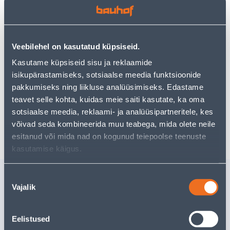
Teie ostlemisrõõm ei pea aga siin lõppema - oma
uurimistööd saate jätkata, naastes
avalehele
või
kasutades meie võimsat otsingufunktsiooni, et leida
veelgi meelepärasemad valikuid. Head ostlemist!
Veebilehel on kasutatud küpsiseid.
Kasutame küpsiseid sisu ja reklaamide
isikupärastamiseks, sotsiaalse meedia funktsioonide
• 14-päevane tagastusõigus.
pakkumiseks ning liikluse analüüsimiseks. Edastame
• HANKIJA LAOST TELLITAV TOODE
teavet selle kohta, kuidas meie saiti kasutate, ka oma
sotsiaalse meedia, reklaami- ja analüüsipartneritele, kes
Tarne pole võimalik
võivad seda kombineerida muu teabega, mida olete neile
esitanud või mida nad on kogunud teiepoolse teenuste
kasutamise käigus.
Sarnased tooted
Nõusoleku
Vajalik
valik
RIIUL INTEGRI PÜKSTE
NÕUDEP
RIPUTAMISEKS
SERIAL 
570X435X25MM VALGE
PINDADE
Eelistused
82
.54 €
1
.19 €
/tk
/pa