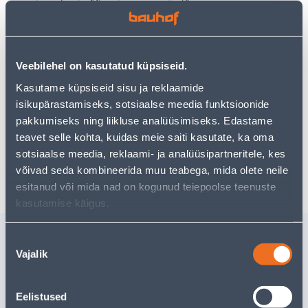
Teie ostlemisrõõm ei pea aga siin lõppema - oma
uurimistööd saate jätkata, naastes
avalehele
või
kasutades meie võimsat otsingufunktsiooni, et leida
veelgi meelepärasemad valikuid. Head ostlemist!
Veebilehel on kasutatud küpsiseid.
Kasutame küpsiseid sisu ja reklaamide
• 14-päevane tagastusõigus.
isikupärastamiseks, sotsiaalse meedia funktsioonide
• HANKIJA LAOST TELLITAV TOODE
pakkumiseks ning liikluse analüüsimiseks. Edastame
teavet selle kohta, kuidas meie saiti kasutate, ka oma
sotsiaalse meedia, reklaami- ja analüüsipartneritele, kes
Tarne pole võimalik
võivad seda kombineerida muu teabega, mida olete neile
esitanud või mida nad on kogunud teiepoolse teenuste
kasutamise käigus.
Sarnased tooted
Nõusoleku
Vajalik
TEELUSIKAS
SUPILUS
valik
TRAMONTINA
TRAMON
POLYWOOD
POLYWO
Eelistused
Tarne pole võimalik
Tarne pole v