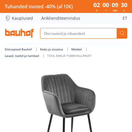
TOOL EMILIA TUMEHALL/MUST - Bauhof has loaded
02
00
09
30
Tuhanded tooted -40% (al 10€)
P
T
MIN
S
Kauplused
Äriklienditeenindus
ET
Ehituspood Bauhof
Kodu ja sisustus
Mööbel
Lauad, toolid ja tumbad
TOOL EMILIA TUMEHALL/MUST