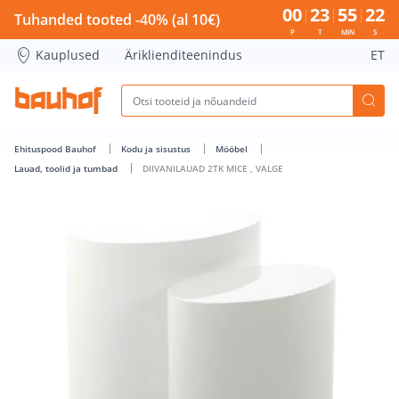
DIIVANILAUAD 2TK MICE , VALGE - Bauhof has loaded
00
23
55
22
Tuhanded tooted -40% (al 10€)
P
T
MIN
S
Kauplused
Äriklienditeenindus
ET
Ehituspood Bauhof
Kodu ja sisustus
Mööbel
Lauad, toolid ja tumbad
DIIVANILAUAD 2TK MICE , VALGE