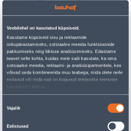
Teie ostlemisrõõm ei pea aga siin lõppema - oma
uurimistööd saate jätkata, naastes
avalehele
või
kasutades meie võimsat otsingufunktsiooni, et leida
veelgi meelepärasemad valikuid. Head ostlemist!
Veebilehel on kasutatud küpsiseid.
Kasutame küpsiseid sisu ja reklaamide
• 14-päevane tagastusõigus.
isikupärastamiseks, sotsiaalse meedia funktsioonide
• HANKIJA LAOST TELLITAV TOODE
pakkumiseks ning liikluse analüüsimiseks. Edastame
teavet selle kohta, kuidas meie saiti kasutate, ka oma
sotsiaalse meedia, reklaami- ja analüüsipartneritele, kes
Tarne pole võimalik
võivad seda kombineerida muu teabega, mida olete neile
esitanud või mida nad on kogunud teiepoolse teenuste
kasutamise käigus.
Sarnased tooted
Nõusoleku
Vajalik
TEELUSIKAS
SUPILUS
valik
TRAMONTINA
TRAMON
POLYWOOD
POLYWO
Eelistused
Tarne pole võimalik
Tarne pole v