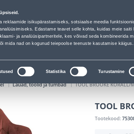
01
05
55
26
Tuhanded tooted -40% (al 10€)
P
T
MIN
S
üpsiseid.
ndus
Teenused
Karjäärileht
a reklaamide isikupärastamiseks, sotsiaalse meedia funktsiooni
analüüsimiseks. Edastame teavet selle kohta, kuidas meie saiti 
klaami- ja analüüsipartneritele, kes võivad seda kombineerida 
OTSI
Logi
 või mida nad on kogunud teiepoolse teenuste kasutamise käigus.
KATALOOGID
TÖÖRIISTALAENUTUS
J
stused
Statistika
Turustamine
el
Lauad, toolid ja tumbad
TOOL BROOKE KORALL/
TOOL BR
Tootekood:
7530