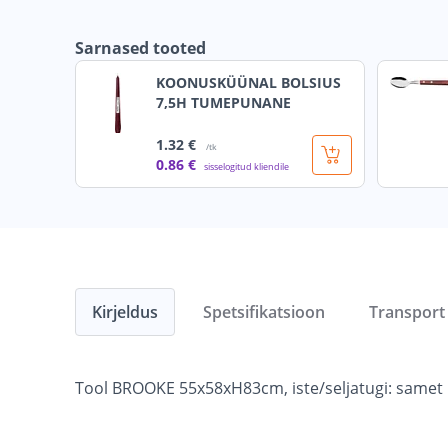
Sarnased tooted
KOONUSKÜÜNAL BOLSIUS
7,5H TUMEPUNANE
1
.32 €
/tk
0
.86 €
sisselogitud kliendile
Kirjeldus
Spetsifikatsioon
Transport
Tool BROOKE 55x58xH83cm, iste/seljatugi: samet kan