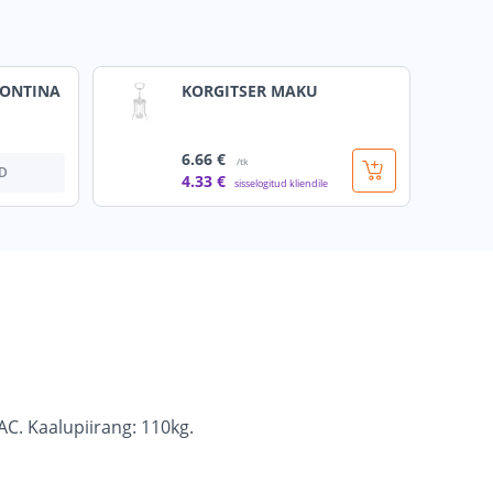
MONTINA
KORGITSER MAKU
6
.66 €
/tk
D
4
.33 €
sisselogitud kliendile
AC. Kaalupiirang: 110kg.