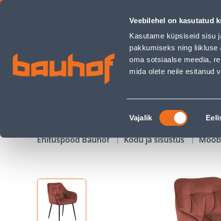
TOOL BROOKE KORALL/MUST - Bauhof has loaded
Veebilehel on kasutatud k
Kauplused
Äriklienditeenindus
Klienditeeni
Kasutame küpsiseid sisu j
pakkumiseks ning liikluse 
oma sotsiaalse meedia, re
mida olete neile esitanud
TOOTED
KAMPAANIAD
Nõusoleku
Vajalik
Eeli
valik
Ehituspood Bauhof
Kodu ja sisustus
Mööb