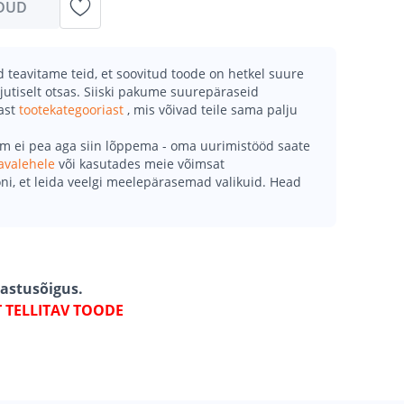
DUD
teavitame teid, et soovitud toode on hetkel suure
jutiselt otsas. Siiski pakume suurepäraseid
mast
tootekategooriast
, mis võivad teile sama palju
õm ei pea aga siin lõppema - oma uurimistööd saate
avalehele
või kasutades meie võimsat
ni, et leida veelgi meelepärasemad valikuid. Head
gastusõigus.
T TELLITAV TOODE