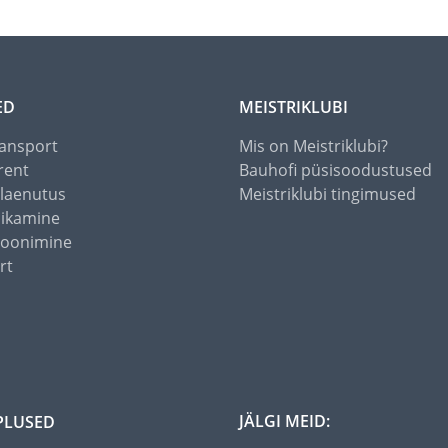
ED
MEISTRIKLUBI
ansport
Mis on Meistriklubi?
rent
Bauhofi püsisoodustused
alaenutus
Meistriklubi tingimused
õikamine
toonimine
rt
JÄLGI MEID:
PLUSED