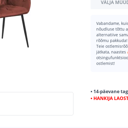
VÄLJA MÜÜ
Vabandame, kuid 
nõudluse tõttu a
alternatiive sa
rõõmu pakkuda!
Teie ostlemisrõ
jätkata, naastes
otsingufunktsioo
ostlemist!
• 14-päevane ta
• HANKIJA LAOS