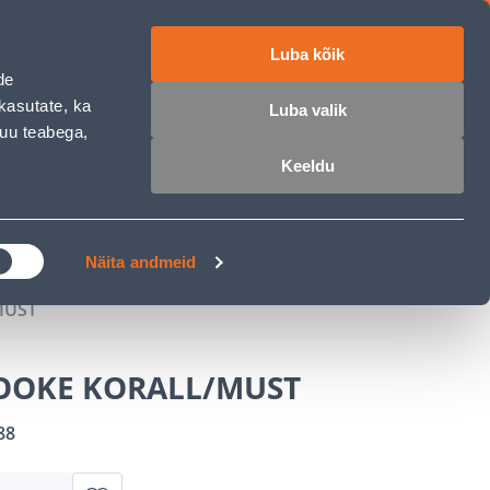
Luba kõik
ET
RU
EN
de
kasutate, ka
Luba valik
muu teabega,
 sisse
Ostunimekiri
Ostukorv
Keeldu
ÄRELMAKS
MEISTRIKLUBI
BLOGI
Näita andmeid
MUST
OOKE KORALL/MUST
88