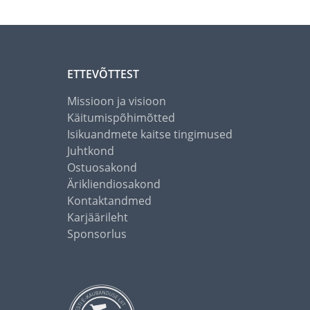
ETTEVÕTTEST
Missioon ja visioon
Käitumispõhimõtted
Isikuandmete kaitse tingimused
Juhtkond
Ostuosakond
Ärikliendiosakond
Kontaktandmed
Karjäärileht
Sponsorlus