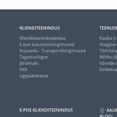
KLIENDITEENINDUS
TEENUS
Klienditeeninduskeskus
Kauba tr
E-poe kasutamistingimused
Haagise 
Kojuvedu - Transporditingimused
Tööriist
Tagastusõigus
Mõõtu l
Järelmaks
Värvide 
KKK
Kinkekaa
Ligipääsetavus
E-POE KLIENDITEENINDUS
KAU
BLOGI