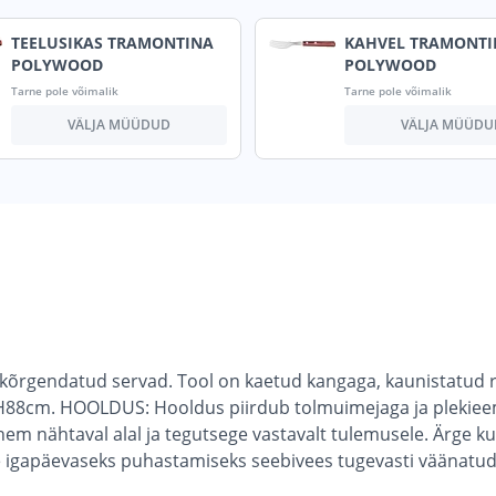
TEELUSIKAS TRAMONTINA
KAHVEL TRAMONTI
POLYWOOD
POLYWOOD
Tarne pole võimalik
Tarne pole võimalik
VÄLJA MÜÜDUD
VÄLJA MÜÜDU
 kõrgendatud servad. Tool on kaetud kangaga, kaunistatud
H88cm. HOOLDUS: Hooldus piirdub tolmuimejaga ja plekieem
hem nähtaval alal ja tegutsege vastavalt tulemusele. Ärge k
e igapäevaseks puhastamiseks seebivees tugevasti väänatud 