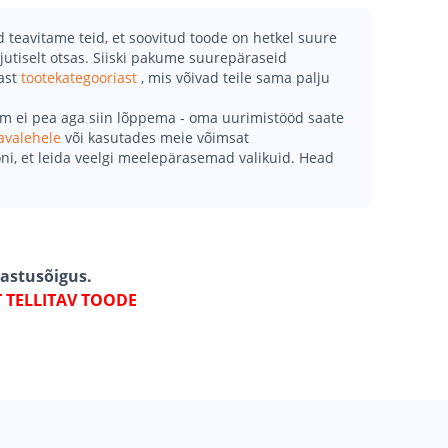
teavitame teid, et soovitud toode on hetkel suure
jutiselt otsas. Siiski pakume suurepäraseid
mast
tootekategooriast
, mis võivad teile sama palju
õm ei pea aga siin lõppema - oma uurimistööd saate
avalehele
või kasutades meie võimsat
ni, et leida veelgi meelepärasemad valikuid. Head
gastusõigus.
T TELLITAV TOODE