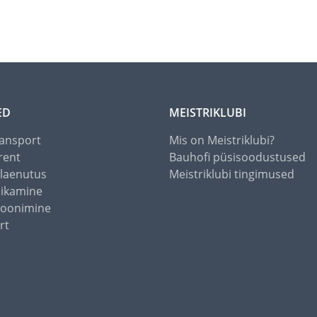
ED
MEISTRIKLUBI
ansport
Mis on Meistriklubi?
rent
Bauhofi püsisoodustused
alaenutus
Meistriklubi tingimused
õikamine
toonimine
rt