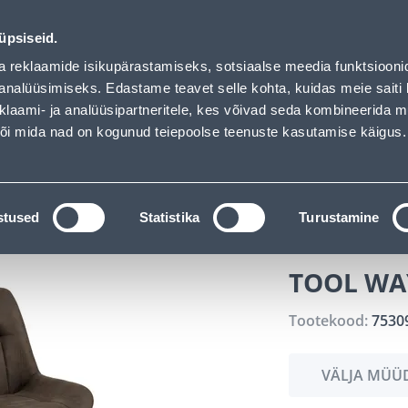
ndus
Teenused
Karjäärileht
üpsiseid.
a reklaamide isikupärastamiseks, sotsiaalse meedia funktsiooni
OTSI
Logi
analüüsimiseks. Edastame teavet selle kohta, kuidas meie saiti 
klaami- ja analüüsipartneritele, kes võivad seda kombineerida 
 või mida nad on kogunud teiepoolse teenuste kasutamise käigus.
KATALOOGID
TÖÖRIISTALAENUTUS
J
el
Lauad, toolid ja tumbad
TOOL WAYLOR HALL
stused
Statistika
Turustamine
TOOL WA
Tootekood:
7530
VÄLJA MÜÜ