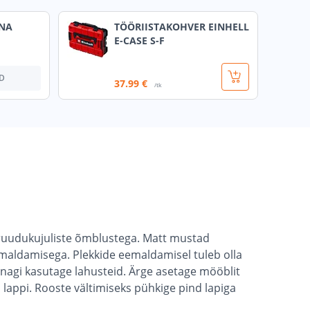
NA
TÖÖRIISTAKOHVER EINHELL
E-CASE S-F
D
37
.99 €
/tk
 ruudukujuliste õmblustega. Matt mustad
aldamisega. Plekkide eemaldamisel tuleb olla
unagi kasutage lahusteid. Ärge asetage mööblit
lappi. Rooste vältimiseks pühkige pind lapiga