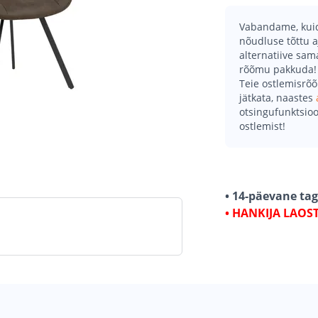
Vabandame, kuid 
nõudluse tõttu a
alternatiive sa
rõõmu pakkuda!
Teie ostlemisrõ
jätkata, naastes
otsingufunktsioo
ostlemist!
• 14-päevane ta
• HANKIJA LAOS