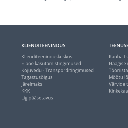
KLIENDITEENINDUS
TEENUS
Klienditeeninduskeskus
Kauba tr
E-poe kasutamistingimused
Haagise 
Kojuvedu - Transporditingimused
Tööriist
Tagastusõigus
Mõõtu l
Järelmaks
Värvide 
KKK
Kinkekaa
Ligipääsetavus