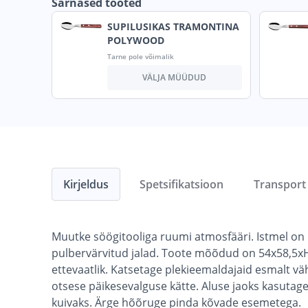
Sarnased tooted
SUPILUSIKAS TRAMONTINA
POLYWOOD
Tarne pole võimalik
VÄLJA MÜÜDUD
Kirjeldus
Spetsifikatsioon
Transport
Muutke söögitooliga ruumi atmosfääri. Istmel on
pulbervärvitud jalad. Toote mõõdud on 54x58,5x
ettevaatlik. Katsetage plekieemaldajaid esmalt vä
otsese päikesevalguse kätte. Aluse jaoks kasutag
kuivaks. Ärge hõõruge pinda kõvade esemetega.