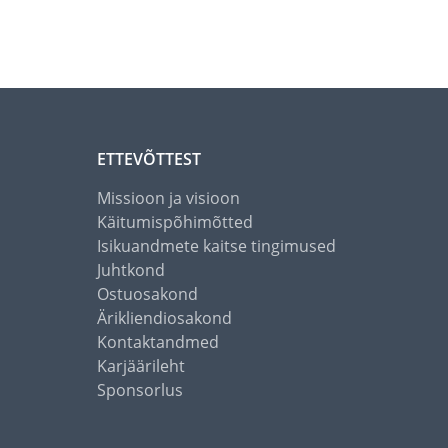
ETTEVÕTTEST
Missioon ja visioon
Käitumispõhimõtted
Isikuandmete kaitse tingimused
Juhtkond
Ostuosakond
Ärikliendiosakond
Kontaktandmed
Karjäärileht
Sponsorlus