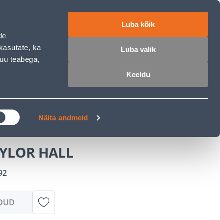
ET
RU
EN
Luba kõik
de
 sisse
Ostunimekiri
Ostukorv
kasutate, ka
Luba valik
muu teabega,
Keeldu
ÄRELMAKS
MEISTRIKLUBI
BLOGI
Näita andmeid
YLOR HALL
92
DUD