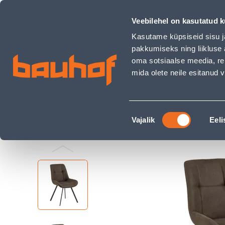
TOOL WAYLOR HALL - Bauhof has loaded
Kauplused
Äriklienditeenindus
Klienditeeni
Veebilehel on kasutatud k
Kasutame küpsiseid sisu j
pakkumiseks ning liikluse 
oma sotsiaalse meedia, re
mida olete neile esitanud
TOOTED
KAMPAANIAD
Nõusoleku
Ehituspood Bauhof
Kodu ja sisustus
Mööb
Vajalik
Eeli
valik