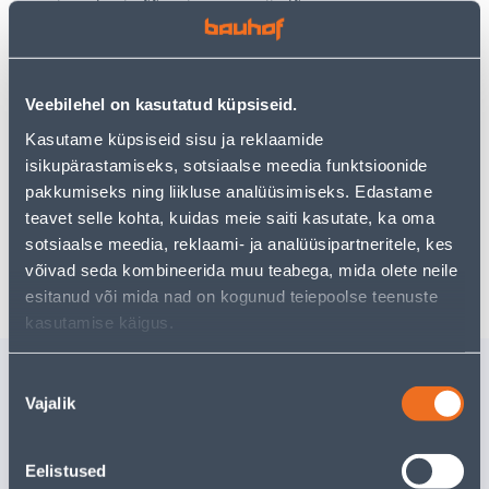
Teie ostlemisrõõm ei pea aga siin lõppema - oma
uurimistööd saate jätkata, naastes
avalehele
või
kasutades meie võimsat otsingufunktsiooni, et leida
veelgi meelepärasemad valikuid. Head ostlemist!
Veebilehel on kasutatud küpsiseid.
Kasutame küpsiseid sisu ja reklaamide
• 14-päevane tagastusõigus.
isikupärastamiseks, sotsiaalse meedia funktsioonide
• HANKIJA LAOST TELLITAV TOODE
pakkumiseks ning liikluse analüüsimiseks. Edastame
teavet selle kohta, kuidas meie saiti kasutate, ka oma
sotsiaalse meedia, reklaami- ja analüüsipartneritele, kes
Tarne pole võimalik
võivad seda kombineerida muu teabega, mida olete neile
esitanud või mida nad on kogunud teiepoolse teenuste
kasutamise käigus.
Sarnased tooted
Nõusoleku
Vajalik
KOONUSKÜÜNAL
TEELUSI
valik
BOLSIUS 7,5H
TRAMON
TUMEPUNANE
POLYWO
Eelistused
Tarne pole v
1
.32 €
/tk