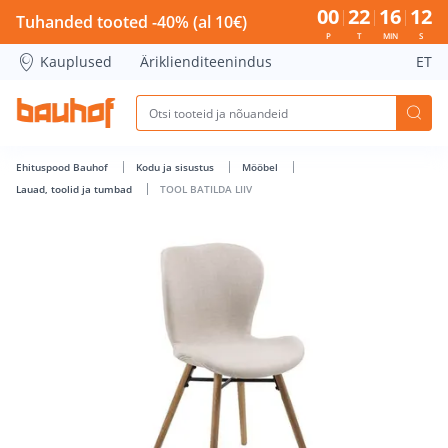
TOOL BATILDA LIIV - Bauhof has loaded
00
22
16
11
Tuhanded tooted -40% (al 10€)
P
T
MIN
S
Kauplused
Äriklienditeenindus
ET
Ehituspood Bauhof
Kodu ja sisustus
Mööbel
Lauad, toolid ja tumbad
TOOL BATILDA LIIV