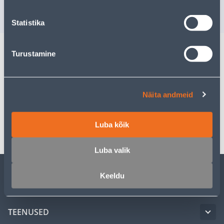
0
.86 €
VÄ
sisselogitud kliendile
Statistika
Turustamine
Kirjeldus
Spetsifikatsioon
Näita andmeid
Transport
Luba kõik
Luba valik
Keeldu
KLIENDITEENINDUS
TEENUSED