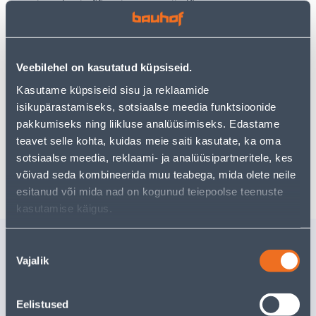
Teie ostlemisrõõm ei pea aga siin lõppema - oma
uurimistööd saate jätkata, naastes
avalehele
või
kasutades meie võimsat otsingufunktsiooni, et leida
veelgi meelepärasemad valikuid. Head ostlemist!
Veebilehel on kasutatud küpsiseid.
Kasutame küpsiseid sisu ja reklaamide
• 14-päevane tagastusõigus.
isikupärastamiseks, sotsiaalse meedia funktsioonide
• HANKIJA LAOST TELLITAV TOODE
pakkumiseks ning liikluse analüüsimiseks. Edastame
teavet selle kohta, kuidas meie saiti kasutate, ka oma
sotsiaalse meedia, reklaami- ja analüüsipartneritele, kes
Tarne pole võimalik
võivad seda kombineerida muu teabega, mida olete neile
esitanud või mida nad on kogunud teiepoolse teenuste
kasutamise käigus.
Sarnased tooted
Nõusoleku
Vajalik
SUPILUSIKAS
TEELUSI
valik
TRAMONTINA
TRAMON
POLYWOOD
POLYWO
Eelistused
Tarne pole võimalik
Tarne pole v