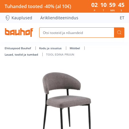
TOOL EDINA PRUUN - Bauhof has loaded
02
10
59
44
Tuhanded tooted -40% (al 10€)
P
T
MIN
S
Kauplused
Äriklienditeenindus
ET
Ehituspood Bauhof
Kodu ja sisustus
Mööbel
Lauad, toolid ja tumbad
TOOL EDINA PRUUN