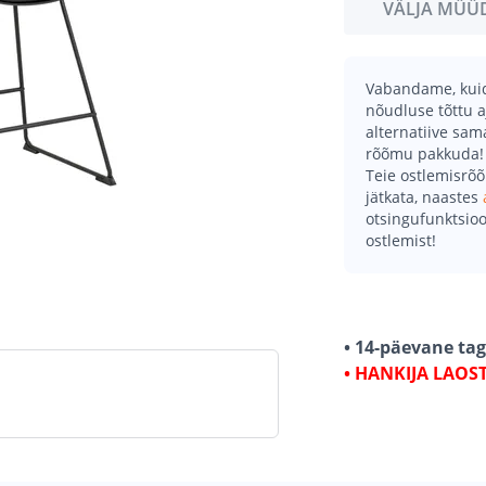
VÄLJA MÜÜ
Vabandame, kuid 
nõudluse tõttu a
alternatiive sa
rõõmu pakkuda!
Teie ostlemisrõ
jätkata, naastes
otsingufunktsioo
ostlemist!
• 14-päevane ta
• HANKIJA LAOS