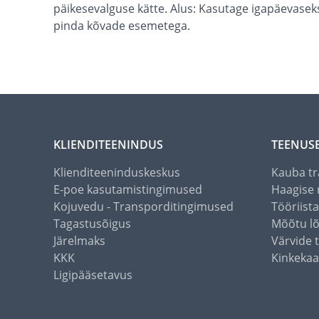
päikesevalguse kätte. Alus: Kasutage igapäevasek
pinda kõvade esemetega.
KLIENDITEENINDUS
TEENUS
Klienditeeninduskeskus
Kauba tr
E-poe kasutamistingimused
Haagise 
Kojuvedu - Transporditingimused
Tööriist
Tagastusõigus
Mõõtu l
Järelmaks
Värvide 
KKK
Kinkekaa
Ligipääsetavus