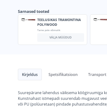
Sarnased tooted
TEELUSIKAS TRAMONTINA
POLYWOOD
Tarne pole võimalik
VÄLJA MÜÜDUD
Kirjeldus
Spetsifikatsioon
Transport
Suurepärane lahendus väiksema köögiruumiga kodud
Kunstnahast istmepadi suurendab mugavust veel
või PU (polüuretaan) pindade puhastusvahenditeg