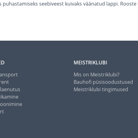
s puhastamiseks seebiveest kuivaks väänatud lappi. Rooste 
ED
MEISTRIKLUBI
ansport
Mis on Meistriklubi?
rent
Bauhofi püsisoodustused
alaenutus
Meistriklubi tingimused
õikamine
toonimine
rt