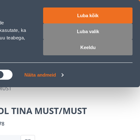
Luba kõik
ET
RU
EN
de
kasutate, ka
Luba valik
muu teabega,
 sisse
Ostunimekiri
Ostukorv
Keeldu
ÄRELMAKS
MEISTRIKLUBI
BLOGI
Näita andmeid
MUST
OL TINA MUST/MUST
78