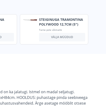
NA
STEIGINUGA TRAMONTINA
POLYWOOD 12,7CM (5")
Tarne pole võimalik
D
VÄLJA MÜÜDUD
on ka jalatugi. Istmel on madal seljatugi.
x49xH84cm. HOOLDUS: puhastage pinda seebiveega
 puhastusvahendeid. Ärge asetage mööblit otsese