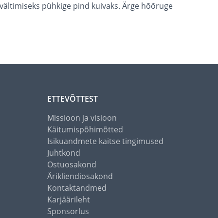
vältimiseks pühkige pind kuivaks. Ärge hõõruge
ETTEVÕTTEST
Missioon ja visioon
Käitumispõhimõtted
Isikuandmete kaitse tingimused
Juhtkond
Ostuosakond
Ärikliendiosakond
Kontaktandmed
Karjäärileht
Sponsorlus