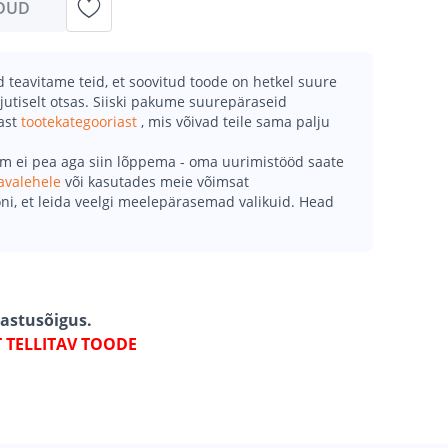
DUD
teavitame teid, et soovitud toode on hetkel suure
jutiselt otsas. Siiski pakume suurepäraseid
mast
tootekategooriast
, mis võivad teile sama palju
õm ei pea aga siin lõppema - oma uurimistööd saate
avalehele
või kasutades meie võimsat
ni, et leida veelgi meelepärasemad valikuid. Head
gastusõigus.
T TELLITAV TOODE