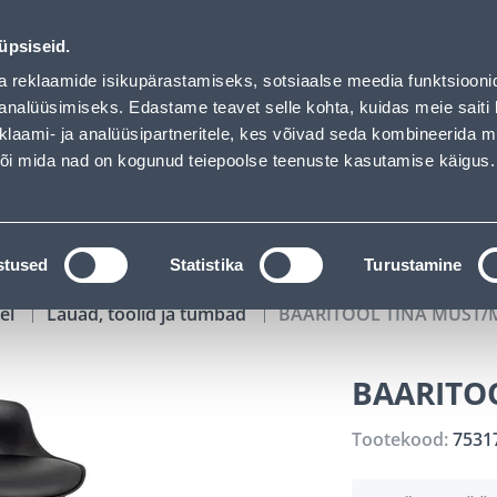
00
20
19
48
Kuni 20% LISAKS koodiga!
P
T
MIN
S
üpsiseid.
ndus
Teenused
Karjäärileht
a reklaamide isikupärastamiseks, sotsiaalse meedia funktsiooni
analüüsimiseks. Edastame teavet selle kohta, kuidas meie saiti 
klaami- ja analüüsipartneritele, kes võivad seda kombineerida 
OTSI
Logi
 või mida nad on kogunud teiepoolse teenuste kasutamise käigus.
KATALOOGID
TÖÖRIISTALAENUTUS
J
stused
Statistika
Turustamine
el
Lauad, toolid ja tumbad
BAARITOOL TINA MUST/
BAARITO
Tootekood:
7531