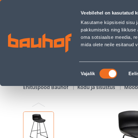
BAARITOOL TINA MUST/MUST - Bauhof has loaded
Veebilehel on kasutatud k
Kauplused
Äriklienditeenindus
Klienditeeni
Kasutame küpsiseid sisu j
pakkumiseks ning liikluse 
oma sotsiaalse meedia, re
mida olete neile esitanud
TOOTED
KAMPAANIAD
Nõusoleku
Vajalik
Eeli
valik
Ehituspood Bauhof
Kodu ja sisustus
Mööb