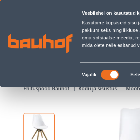
TOOL DIMA VALGE - Bauhof has loaded
Veebilehel on kasutatud k
Kauplused
Äriklienditeenindus
Klienditeeni
Kasutame küpsiseid sisu j
pakkumiseks ning liikluse 
oma sotsiaalse meedia, re
mida olete neile esitanud
TOOTED
KAMPAANIAD
Nõusoleku
Vajalik
Eeli
valik
Ehituspood Bauhof
Kodu ja sisustus
Mööb