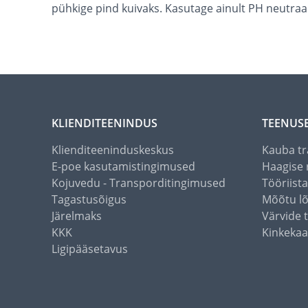
pühkige pind kuivaks. Kasutage ainult PH neutraa
KLIENDITEENINDUS
TEENUS
Klienditeeninduskeskus
Kauba tr
E-poe kasutamistingimused
Haagise 
Kojuvedu - Transporditingimused
Tööriist
Tagastusõigus
Mõõtu l
Järelmaks
Värvide 
KKK
Kinkekaa
Ligipääsetavus