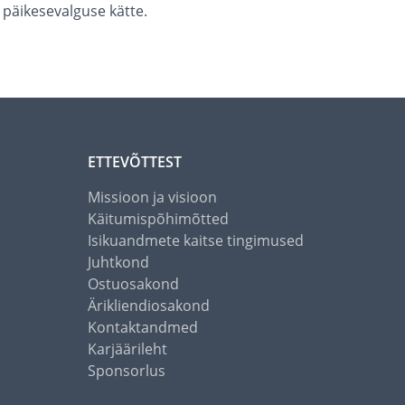
 päikesevalguse kätte.
ETTEVÕTTEST
Missioon ja visioon
Käitumispõhimõtted
Isikuandmete kaitse tingimused
Juhtkond
Ostuosakond
Ärikliendiosakond
Kontaktandmed
Karjäärileht
Sponsorlus