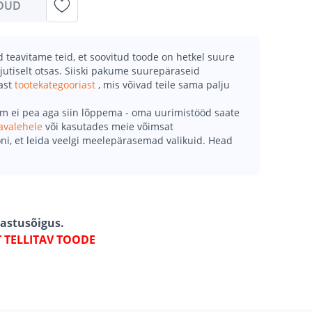
DUD
teavitame teid, et soovitud toode on hetkel suure
jutiselt otsas. Siiski pakume suurepäraseid
mast
tootekategooriast
, mis võivad teile sama palju
õm ei pea aga siin lõppema - oma uurimistööd saate
avalehele
või kasutades meie võimsat
ni, et leida veelgi meelepärasemad valikuid. Head
gastusõigus.
T TELLITAV TOODE