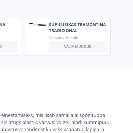
NA
SUPILUSIKAS TRAMONTINA
TRADICIONAL
Tarne pole võimalik
D
VÄLJA MÜÜDUD
einestamiseks, mis lisab samal ajal söögituppa
eljatugi: plastik, värvus: valge. Jalad: kummipuu,
uhastusvahenditest kuivaks väänatud lapiga ja