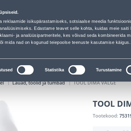
00
05
16
23
Kuni 20% LISAKS koodiga!
P
T
MIN
S
üpsiseid.
ndus
Teenused
Karjäärileht
a reklaamide isikupärastamiseks, sotsiaalse meedia funktsiooni
analüüsimiseks. Edastame teavet selle kohta, kuidas meie saiti 
klaami- ja analüüsipartneritele, kes võivad seda kombineerida 
OTSI
Logi
 või mida nad on kogunud teiepoolse teenuste kasutamise käigus.
KATALOOGID
TÖÖRIISTALAENUTUS
J
stused
Statistika
Turustamine
el
Lauad, toolid ja tumbad
TOOL DIMA VALGE
TOOL DI
Tootekood:
7531