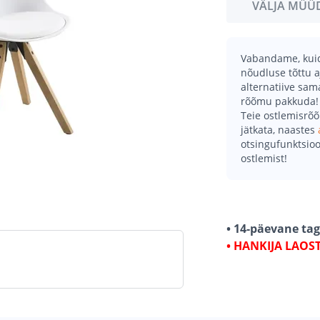
VÄLJA MÜÜ
Vabandame, kuid 
nõudluse tõttu a
alternatiive sa
rõõmu pakkuda!
Teie ostlemisrõ
jätkata, naastes
otsingufunktsioo
ostlemist!
• 14-päevane ta
• HANKIJA LAOS