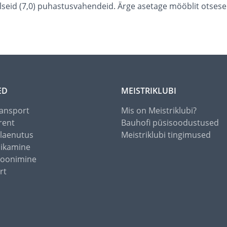
lseid (7,0) puhastusvahendeid. Ärge asetage mööblit otsese
ED
MEISTRIKLUBI
ansport
Mis on Meistriklubi?
rent
Bauhofi püsisoodustused
alaenutus
Meistriklubi tingimused
õikamine
toonimine
rt