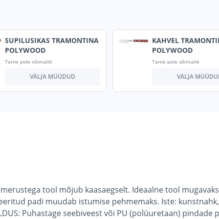
SUPILUSIKAS TRAMONTINA
KAHVEL TRAMONTI
POLYWOOD
POLYWOOD
Tarne pole võimalik
Tarne pole võimalik
VÄLJA MÜÜDUD
VÄLJA MÜÜDU
merustega tool mõjub kaasaegselt. Ideaalne tool mugavaks 
ikseeritud padi muudab istumise pehmemaks. Iste: kunstnahk, s
OLDUS: Puhastage seebiveest või PU (polüuretaan) pindade p