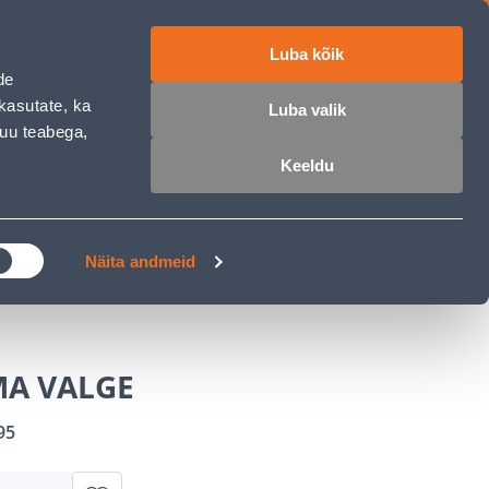
Luba kõik
ET
RU
EN
de
kasutate, ka
Luba valik
muu teabega,
 sisse
Ostunimekiri
Ostukorv
Keeldu
ÄRELMAKS
MEISTRIKLUBI
BLOGI
Näita andmeid
MA VALGE
95