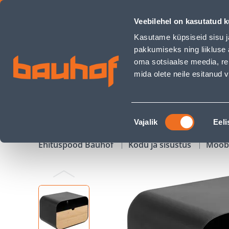
ÖÖKAPP JOLIET 35X25XH23CM, MUST - Bauhof has loaded
Veebilehel on kasutatud k
Kauplused
Äriklienditeenindus
Klienditeeni
Kasutame küpsiseid sisu j
pakkumiseks ning liikluse 
oma sotsiaalse meedia, re
mida olete neile esitanud
TOOTED
KAMPAANIAD
Nõusoleku
Vajalik
Eeli
valik
Ehituspood Bauhof
Kodu ja sisustus
Mööb