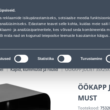
01
15
35
14
Tuhanded tooted -40% (al 10€)
P
T
MIN
S
üpsiseid.
ndus
Teenused
Karjäärileht
a reklaamide isikupärastamiseks, sotsiaalse meedia funktsiooni
analüüsimiseks. Edastame teavet selle kohta, kuidas meie saiti 
klaami- ja analüüsipartneritele, kes võivad seda kombineerida 
OTSI
Logi
 või mida nad on kogunud teiepoolse teenuste kasutamise käigus.
KATALOOGID
TÖÖRIISTALAENUTUS
J
stused
Statistika
Turustamine
el
Kapid, kummutid ja riiulid
ÖÖKAPP JOLIET 35X25
ÖÖKAPP 
MUST
Tootekood:
7532