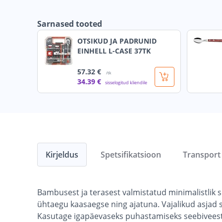
Sarnased tooted
OTSIKUD JA PADRUNID
EINHELL L-CASE 37TK
57
.32 €
/tk
34
.39 €
sisselogitud kliendile
Kirjeldus
Spetsifikatsioon
Transport
Bambusest ja terasest valmistatud minimalistlik 
ühtaegu kaasaegse ning ajatuna. Vajalikud asja
Kasutage igapäevaseks puhastamiseks seebiveest 