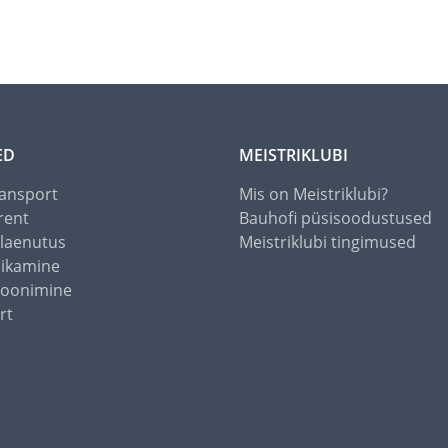
ED
MEISTRIKLUBI
ansport
Mis on Meistriklubi?
rent
Bauhofi püsisoodustused
alaenutus
Meistriklubi tingimused
õikamine
toonimine
rt