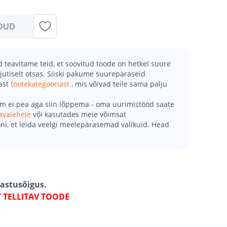
DUD
teavitame teid, et soovitud toode on hetkel suure
jutiselt otsas. Siiski pakume suurepäraseid
mast
tootekategooriast
, mis võivad teile sama palju
õm ei pea aga siin lõppema - oma uurimistööd saate
avalehele
või kasutades meie võimsat
ni, et leida veelgi meelepärasemad valikuid. Head
gastusõigus.
T TELLITAV TOODE