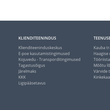
KLIENDITEENINDUS
TEENUS
Klienditeeninduskeskus
Kauba tr
E-poe kasutamistingimused
Haagise 
Kojuvedu - Transporditingimused
Tööriist
Tagastusõigus
Mõõtu l
Järelmaks
Värvide 
KKK
Kinkekaa
Ligipääsetavus