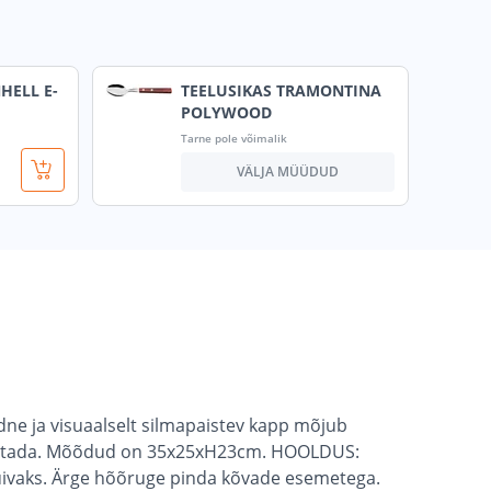
HELL E-
TEELUSIKAS TRAMONTINA
POLYWOOD
Tarne pole võimalik
VÄLJA MÜÜDUD
ne ja visuaalselt silmapaistev kapp mõjub
hoiustada. Mõõdud on 35x25xH23cm. HOOLDUS:
uivaks. Ärge hõõruge pinda kõvade esemetega.