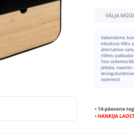
VÄLJA MÜÜ
Vabandame, kuid 
nõudluse tõttu a
alternatiive sa
rõõmu pakkuda!
Teie ostlemisrõ
jätkata, naastes
otsingufunktsioo
ostlemist!
• 14-päevane ta
• HANKIJA LAOS