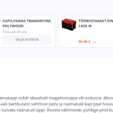
SUPILUSIKAS TRAMONTINA
TÖÖRIISTAKAST EIN
POLYWOOD
CASE M
Tarne pole võimalik
VÄLJA MÜÜDUD
50
.00 €
/tk
seinakapp sobib ideaalselt magamistuppa või esikusse. Mood
d saab bambusest sahtlisse peita ja raamatuid kapi peal 
kuivaks väänatud lappi. Rooste vältimiseks pühkige pind k