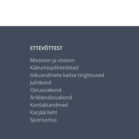
ETTEVÕTTEST
Missioon ja visioon
Käitumispõhimõtted
Isikuandmete kaitse tingimused
Juhtkond
Ostuosakond
Ärikliendiosakond
Kontaktandmed
Karjäärileht
Sponsorlus