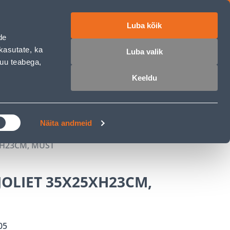
Luba kõik
ET
RU
EN
de
kasutate, ka
Luba valik
muu teabega,
 sisse
Ostunimekiri
Ostukorv
Keeldu
ÄRELMAKS
MEISTRIKLUBI
BLOGI
Näita andmeid
XH23CM, MUST
JOLIET 35X25XH23CM,
05