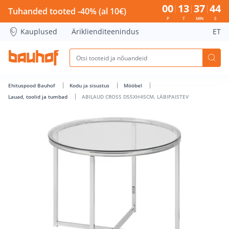
ABILAUD CROSS D55XH45CM, LÄBIPAISTEV - Bauhof has loa
00
13
37
43
Tuhanded tooted -40% (al 10€)
P
T
MIN
S
Kauplused
Äriklienditeenindus
ET
Ehituspood Bauhof
Kodu ja sisustus
Mööbel
Lauad, toolid ja tumbad
ABILAUD CROSS D55XH45CM, LÄBIPAISTEV