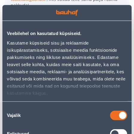
pakkuda!
Teie ostlemisrõõm ei pea aga siin lõppema - oma
uurimistööd saate jätkata, naastes
avalehele
või
kasutades meie võimsat otsingufunktsiooni, et leida
veelgi meelepärasemad valikuid. Head ostlemist!
Veebilehel on kasutatud küpsiseid.
Kasutame küpsiseid sisu ja reklaamide
isikupärastamiseks, sotsiaalse meedia funktsioonide
• 14-päevane tagastusõigus.
pakkumiseks ning liikluse analüüsimiseks. Edastame
• HANKIJA LAOST TELLITAV TOODE
teavet selle kohta, kuidas meie saiti kasutate, ka oma
sotsiaalse meedia, reklaami- ja analüüsipartneritele, kes
võivad seda kombineerida muu teabega, mida olete neile
Tarne pole võimalik
esitanud või mida nad on kogunud teiepoolse teenuste
kasutamise käigus.
Nõusoleku
Sarnased tooted
Vajalik
valik
SUPILUSIKAS
TEELUSI
TRAMONTINA
TRAMON
POLYWOOD
POLYWO
Eelistused