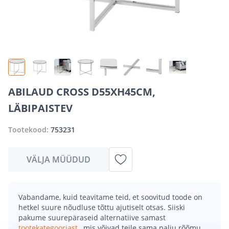
ABILAUD CROSS D55XH45CM,
LÄBIPAISTEV
Tootekood:
753231
VÄLJA MÜÜDUD
Vabandame, kuid teavitame teid, et soovitud toode on
hetkel suure nõudluse tõttu ajutiselt otsas. Siiski
pakume suurepäraseid alternatiive samast
tootekategooriast
, mis võivad teile sama palju rõõmu