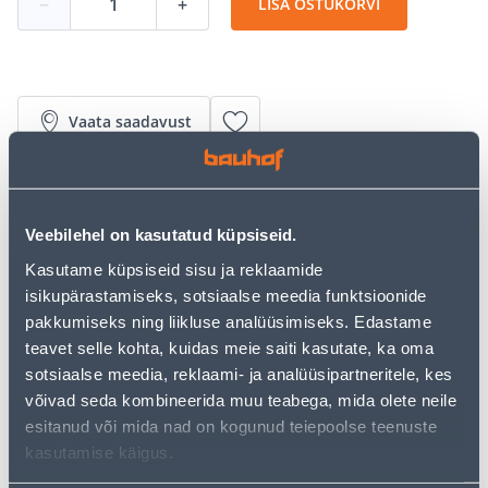
−
+
LISA OSTUKORVI
Vaata saadavust
• 14-päevane tagastusõigus.
• HANKIJA LAOST TELLITAV TOODE
Veebilehel on kasutatud küpsiseid.
Kasutame küpsiseid sisu ja reklaamide
isikupärastamiseks, sotsiaalse meedia funktsioonide
Järelmaksu kalkulaator
pakkumiseks ning liikluse analüüsimiseks. Edastame
Sissemakse
Maksed
teavet selle kohta, kuidas meie saiti kasutate, ka oma
sotsiaalse meedia, reklaami- ja analüüsipartneritele, kes
võivad seda kombineerida muu teabega, mida olete neile
410
esitanud või mida nad on kogunud teiepoolse teenuste
.89 €
Kuumakse
kasutamise käigus.