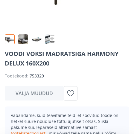
VOODI VOKSI MADRATSIGA HARMONY
DELUX 160X200
Tootekood:
753329
VÄLJA MÜÜDUD
Vabandame, kuid teavitame teid, et soovitud toode on
hetkel suure nõudluse tõttu ajutiselt otsas. Siiski
pakume suurepäraseid alternatiive samast
tootekategooriast
, mis võivad teile sama palju rõõmu