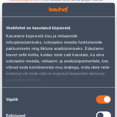
pakkuda!
Teie ostlemisrõõm ei pea aga siin lõppema - oma
uurimistööd saate jätkata, naastes
avalehele
või
kasutades meie võimsat otsingufunktsiooni, et leida
veelgi meelepärasemad valikuid. Head ostlemist!
Veebilehel on kasutatud küpsiseid.
Kasutame küpsiseid sisu ja reklaamide
isikupärastamiseks, sotsiaalse meedia funktsioonide
• 14-päevane tagastusõigus.
pakkumiseks ning liikluse analüüsimiseks. Edastame
• HANKIJA LAOST TELLITAV TOODE
teavet selle kohta, kuidas meie saiti kasutate, ka oma
sotsiaalse meedia, reklaami- ja analüüsipartneritele, kes
võivad seda kombineerida muu teabega, mida olete neile
Tarne pole võimalik
esitanud või mida nad on kogunud teiepoolse teenuste
kasutamise käigus.
Nõusoleku
Sarnased tooted
Vajalik
valik
JÄRKAMISSAAG EINHELL
SURUÕH
TC-MS 216
EKSTSENT
Eelistused
EINHELL 