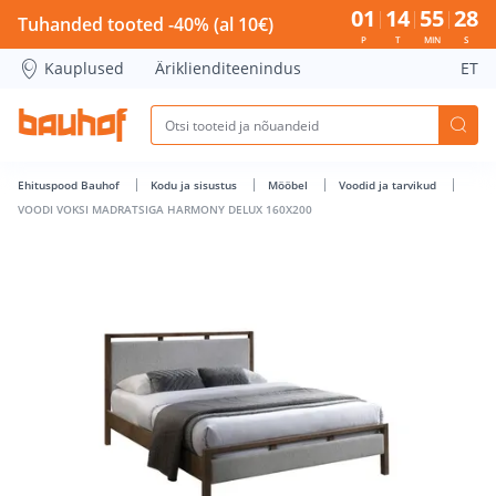
VOODI VOKSI MADRATSIGA HARMONY DELUX 160X200 - Bauh
01
14
55
27
Tuhanded tooted -40% (al 10€)
P
T
MIN
S
Kauplused
Äriklienditeenindus
ET
Ehituspood Bauhof
Kodu ja sisustus
Mööbel
Voodid ja tarvikud
VOODI VOKSI MADRATSIGA HARMONY DELUX 160X200