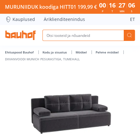
DIIVANVOODI MUNICH PESUKASTIGA, TUMEHALL - Bauhof h
00
16
27
05
MURUNIIDUK koodiga HITT01 199,99 €
P
T
MIN
S
Kauplused
Äriklienditeenindus
ET
Ehituspood Bauhof
Kodu ja sisustus
Mööbel
Pehme mööbel
DIIVANVOODI MUNICH PESUKASTIGA, TUMEHALL