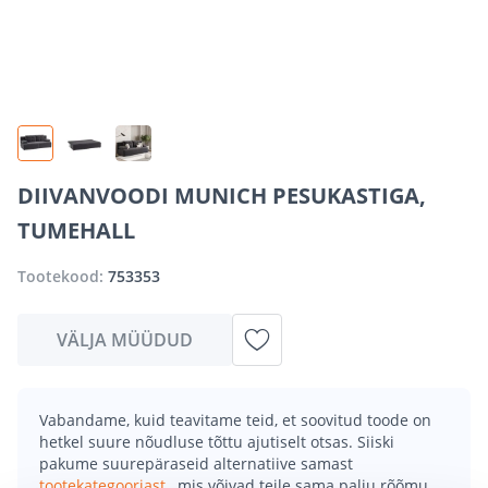
DIIVANVOODI MUNICH PESUKASTIGA,
TUMEHALL
Tootekood:
753353
VÄLJA MÜÜDUD
Vabandame, kuid teavitame teid, et soovitud toode on
hetkel suure nõudluse tõttu ajutiselt otsas. Siiski
pakume suurepäraseid alternatiive samast
tootekategooriast
, mis võivad teile sama palju rõõmu