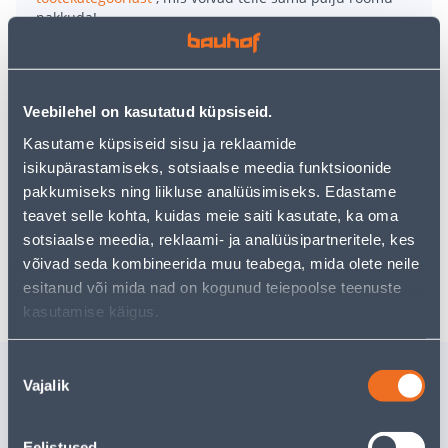
pakkuda!
Teie ostlemisrõõm ei pea aga siin lõppema - oma
uurimistööd saate jätkata, naastes
avalehele
või
kasutades meie võimsat otsingufunktsiooni, et leida
veelgi meelepärasemad valikuid. Head ostlemist!
Veebilehel on kasutatud küpsiseid.
Kasutame küpsiseid sisu ja reklaamide
isikupärastamiseks, sotsiaalse meedia funktsioonide
• 14-päevane tagastusõigus.
pakkumiseks ning liikluse analüüsimiseks. Edastame
• HANKIJA LAOST TELLITAV TOODE
teavet selle kohta, kuidas meie saiti kasutate, ka oma
sotsiaalse meedia, reklaami- ja analüüsipartneritele, kes
võivad seda kombineerida muu teabega, mida olete neile
Tarne pole võimalik
esitanud või mida nad on kogunud teiepoolse teenuste
kasutamise käigus.
Nõusoleku
Sarnased tooted
Vajalik
valik
KOONUSKÜÜNAL
SUPILUS
BOLSIUS 7,5H
TRAMON
TUMEPUNANE
POLYWO
Eelistused