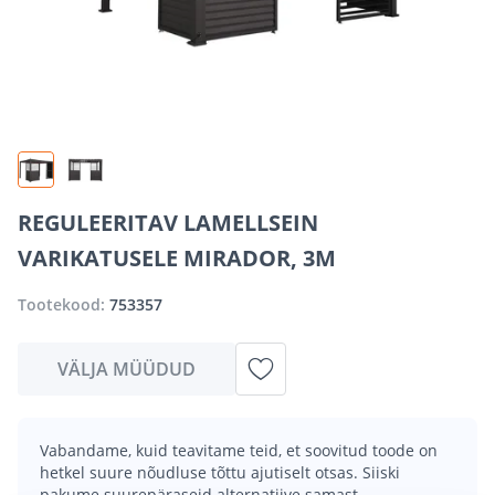
REGULEERITAV LAMELLSEIN
VARIKATUSELE MIRADOR, 3M
Tootekood:
753357
VÄLJA MÜÜDUD
Vabandame, kuid teavitame teid, et soovitud toode on
hetkel suure nõudluse tõttu ajutiselt otsas. Siiski
pakume suurepäraseid alternatiive samast