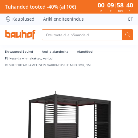
REGULEERITAV LAMELLSEIN VARIKATUSELE MIRADOR, 3M - B
00
09
58
40
Tuhanded tooted -40% (al 10€)
P
T
MIN
S
Kauplused
Äriklienditeenindus
ET
Ehituspood Bauhof
Aed ja aiatehnika
Aiamööbel
Päikese- ja vihmakatted, varjud
REGULEERITAV LAMELLSEIN VARIKATUSELE MIRADOR, 3M