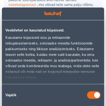
tootekategooriast
, mis võivad teile sama palju rõõmu
pakkuda!
Teie ostlemisrõõm ei pea aga siin lõppema - oma
uurimistööd saate jätkata, naastes
avalehele
või
kasutades meie võimsat otsingufunktsiooni, et leida
veelgi meelepärasemad valikuid. Head ostlemist!
Veebilehel on kasutatud küpsiseid.
Kasutame küpsiseid sisu ja reklaamide
isikupärastamiseks, sotsiaalse meedia funktsioonide
• 14-päevane tagastusõigus.
pakkumiseks ning liikluse analüüsimiseks. Edastame
• HANKIJA LAOST TELLITAV TOODE
teavet selle kohta, kuidas meie saiti kasutate, ka oma
sotsiaalse meedia, reklaami- ja analüüsipartneritele, kes
võivad seda kombineerida muu teabega, mida olete neile
Tarne pole võimalik
esitanud või mida nad on kogunud teiepoolse teenuste
kasutamise käigus.
Nõusoleku
Sarnased tooted
Vajalik
valik
ÜMBRISPOTT MICA
LIIMPÜÜN
TUSCA MATT VALGE
AGRO 3-