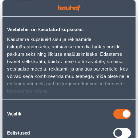
Teie ostlemisrõõm ei pea aga siin lõppema - oma
uurimistööd saate jätkata, naastes
avalehele
või
kasutades meie võimsat otsingufunktsiooni, et leida
veelgi meelepärasemad valikuid. Head ostlemist!
Veebilehel on kasutatud küpsiseid.
Kasutame küpsiseid sisu ja reklaamide
• 14-päevane tagastusõigus.
isikupärastamiseks, sotsiaalse meedia funktsioonide
• HANKIJA LAOST TELLITAV TOODE
pakkumiseks ning liikluse analüüsimiseks. Edastame
teavet selle kohta, kuidas meie saiti kasutate, ka oma
sotsiaalse meedia, reklaami- ja analüüsipartneritele, kes
Tarne pole võimalik
võivad seda kombineerida muu teabega, mida olete neile
esitanud või mida nad on kogunud teiepoolse teenuste
kasutamise käigus.
Sarnased tooted
Nõusoleku
Vajalik
SUPILUSIKAS
TEELUSI
valik
TRAMONTINA
TRAMON
POLYWOOD
POLYWO
Eelistused
Tarne pole võimalik
Tarne pole v