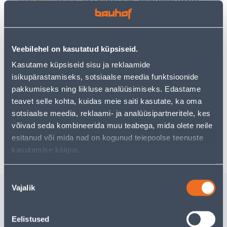
pakkuda!
Teie ostlemisrõõm ei pea aga siin lõppema - oma
uurimistööd saate jätkata, naastes
avalehele
või
kasutades meie võimsat otsingufunktsiooni, et leida
Veebilehel on kasutatud küpsiseid.
veelgi meelepärasemad valikuid. Head ostlemist!
Kasutame küpsiseid sisu ja reklaamide
isikupärastamiseks, sotsiaalse meedia funktsioonide
pakkumiseks ning liikluse analüüsimiseks. Edastame
• 14-päevane tagastusõigus.
teavet selle kohta, kuidas meie saiti kasutate, ka oma
• HANKIJA LAOST TELLITAV TOODE
sotsiaalse meedia, reklaami- ja analüüsipartneritele, kes
võivad seda kombineerida muu teabega, mida olete neile
Tarne pole võimalik
esitanud või mida nad on kogunud teiepoolse teenuste
kasutamise käigus.
Nõusoleku
Sarnased tooted
Vajalik
valik
TÖÖRIISTAKOHVER
OTSIKUD
EINHELL E-CASE S-F
EINHELL 
Eelistused
57
.32 €