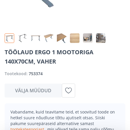
TÖÖLAUD ERGO 1 MOOTORIGA
140X70CM, VAHER
Tootekood:
753374
VÄLJA MÜÜDUD
Vabandame, kuid teavitame teid, et soovitud toode on
hetkel suure nõudluse tõttu ajutiselt otsas. Siiski
pakume suurepäraseid alternatiive samast
tootekategooriast
, mis võivad teile sama palju rõõmu