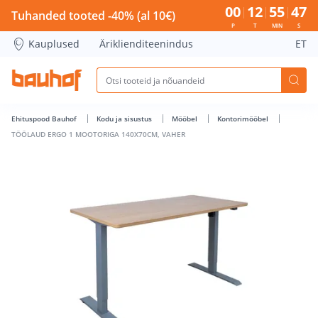
TÖÖLAUD ERGO 1 MOOTORIGA 140X70CM, VAHER - Bauhof 
00
12
55
47
Tuhanded tooted -40% (al 10€)
P
T
MIN
S
Kauplused
Äriklienditeenindus
ET
Ehituspood Bauhof
Kodu ja sisustus
Mööbel
Kontorimööbel
TÖÖLAUD ERGO 1 MOOTORIGA 140X70CM, VAHER