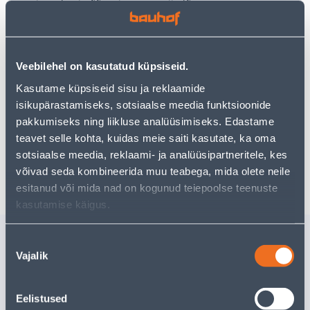
Teie ostlemisrõõm ei pea aga siin lõppema - oma
uurimistööd saate jätkata, naastes
avalehele
või
kasutades meie võimsat otsingufunktsiooni, et leida
veelgi meelepärasemad valikuid. Head ostlemist!
Veebilehel on kasutatud küpsiseid.
Kasutame küpsiseid sisu ja reklaamide
• 14-päevane tagastusõigus.
isikupärastamiseks, sotsiaalse meedia funktsioonide
• HANKIJA LAOST TELLITAV TOODE
pakkumiseks ning liikluse analüüsimiseks. Edastame
teavet selle kohta, kuidas meie saiti kasutate, ka oma
sotsiaalse meedia, reklaami- ja analüüsipartneritele, kes
Tarne pole võimalik
võivad seda kombineerida muu teabega, mida olete neile
esitanud või mida nad on kogunud teiepoolse teenuste
kasutamise käigus.
Sarnased tooted
Nõusoleku
Vajalik
SURUÕHU NAELAPÜSS
STEIGIN
valik
EINHELL TC-PN 50
TRAMON
POLYWOO
Eelistused
Tarne pole v
97
.20 €
/tk