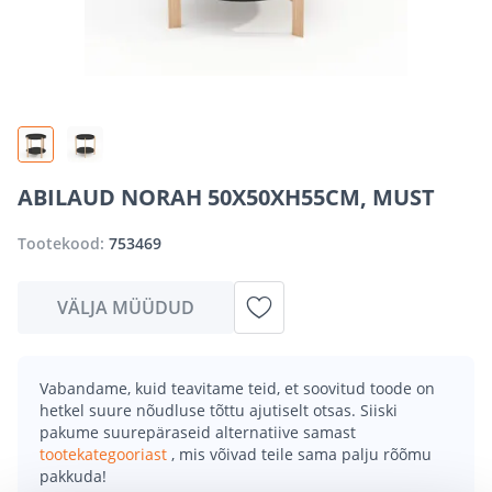
ABILAUD NORAH 50X50XH55CM, MUST
Tootekood:
753469
VÄLJA MÜÜDUD
Vabandame, kuid teavitame teid, et soovitud toode on
hetkel suure nõudluse tõttu ajutiselt otsas. Siiski
pakume suurepäraseid alternatiive samast
tootekategooriast
, mis võivad teile sama palju rõõmu
pakkuda!