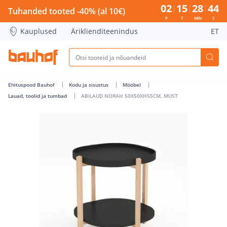
ABILAUD NORAH 50X50XH55CM, MUST - Bauhof has loaded
02
15
28
44
Tuhanded tooted -40% (al 10€)
P
T
MIN
S
Kauplused
Äriklienditeenindus
ET
Ehituspood Bauhof
Kodu ja sisustus
Mööbel
Lauad, toolid ja tumbad
ABILAUD NORAH 50X50XH55CM, MUST