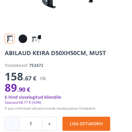
ABILAUD KEIRA D50XH50CM, MUST
Tootekood:
753472
158
.67 €
/tk
89
.90 €
E-hind sisselogitud kliendile
Säästad
68
.
77 €
(43%)
E-poe erihinnad võivad erineda tavakaupluse hindadest
−
+
LISA OSTUKORVI