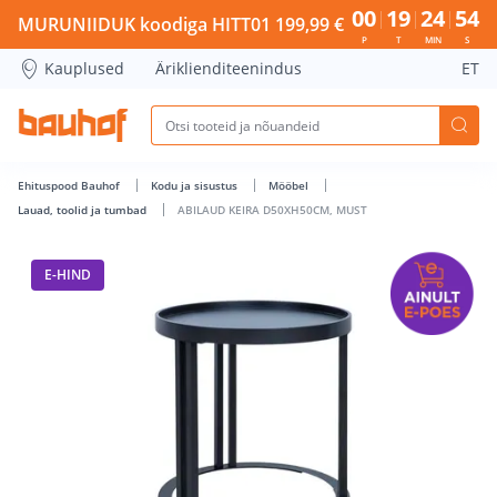
ABILAUD KEIRA D50XH50CM, MUST - Bauhof has loaded
00
19
24
53
MURUNIIDUK koodiga HITT01 199,99 €
P
T
MIN
S
Kauplused
Äriklienditeenindus
ET
Ehituspood Bauhof
Kodu ja sisustus
Mööbel
Lauad, toolid ja tumbad
ABILAUD KEIRA D50XH50CM, MUST
E-HIND