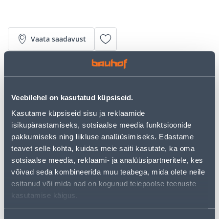
Vaata saadavust
• 14-päevane tagastusõigus.
• HANKIJA LAOST TELLITAV TOODE
Veebilehel on kasutatud küpsiseid.
Kasutame küpsiseid sisu ja reklaamide
Järelmaksu kalkulaator
isikupärastamiseks, sotsiaalse meedia funktsioonide
Sissemakse
Maksed
pakkumiseks ning liikluse analüüsimiseks. Edastame
teavet selle kohta, kuidas meie saiti kasutate, ka oma
sotsiaalse meedia, reklaami- ja analüüsipartneritele, kes
võivad seda kombineerida muu teabega, mida olete neile
26
.44 €
Kuumakse
esitanud või mida nad on kogunud teiepoolse teenuste
kasutamise käigus.
Eeldatav kojuvedu 4,99 € al. 24.08.2026