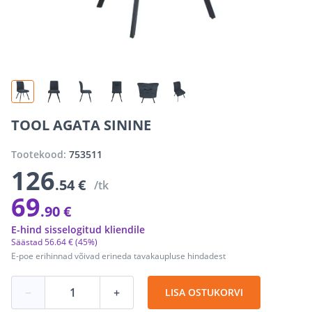
TOOL AGATA SININE
Tootekood:
753511
126
.54 €
/tk
69
.90 €
E-hind sisselogitud kliendile
Säästad
56
.
64 €
(45%)
E-poe erihinnad võivad erineda tavakaupluse hindadest
−
+
LISA OSTUKORVI