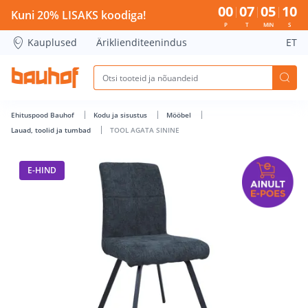
TOOL AGATA SININE - Bauhof has loaded
00
07
05
10
Kuni 20% LISAKS koodiga!
P
T
MIN
S
Kauplused
Äriklienditeenindus
ET
Ehituspood Bauhof
Kodu ja sisustus
Mööbel
Lauad, toolid ja tumbad
TOOL AGATA SININE
E-HIND