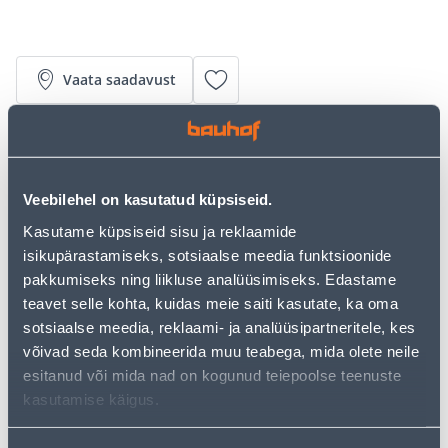
Vaata saadavust
• 14-päevane tagastusõigus.
• HANKIJA LAOST TELLITAV TOODE
Veebilehel on kasutatud küpsiseid.
Kasutame küpsiseid sisu ja reklaamide
Järelmaksu kalkulaator
isikupärastamiseks, sotsiaalse meedia funktsioonide
Sissemakse
Maksed
pakkumiseks ning liikluse analüüsimiseks. Edastame
teavet selle kohta, kuidas meie saiti kasutate, ka oma
sotsiaalse meedia, reklaami- ja analüüsipartneritele, kes
võivad seda kombineerida muu teabega, mida olete neile
21
.09 €
Kuumakse
esitanud või mida nad on kogunud teiepoolse teenuste
kasutamise käigus.
Eeldatav kojuvedu 4,99 € al. 20.08.2026