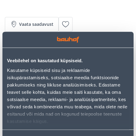
Vaata saadavust
• 14-päevane tagastusõigus.
• HANKIJA LAOST TELLITAV TOODE
Veebilehel on kasutatud küpsiseid.
Kasutame küpsiseid sisu ja reklaamide
Järelmaksu kalkulaator
isikupärastamiseks, sotsiaalse meedia funktsioonide
Sissemakse
Maksed
pakkumiseks ning liikluse analüüsimiseks. Edastame
teavet selle kohta, kuidas meie saiti kasutate, ka oma
sotsiaalse meedia, reklaami- ja analüüsipartneritele, kes
võivad seda kombineerida muu teabega, mida olete neile
32
.22 €
Kuumakse
esitanud või mida nad on kogunud teiepoolse teenuste
kasutamise käigus.
Eeldatav kojuvedu 4,99 € al. 20.08.2026