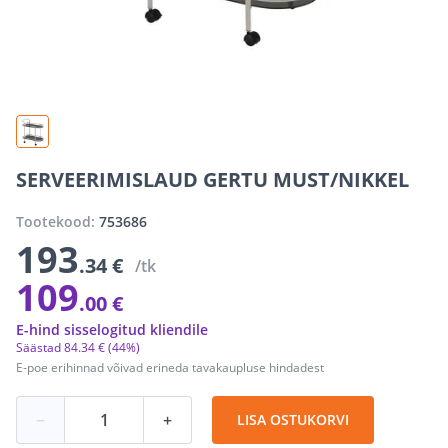
SERVEERIMISLAUD GERTU MUST/NIKKEL
Tootekood:
753686
193
.34 €
/tk
109
.00 €
E-hind sisselogitud kliendile
Säästad
84
.
34 €
(44%)
E-poe erihinnad võivad erineda tavakaupluse hindadest
−
+
LISA OSTUKORVI