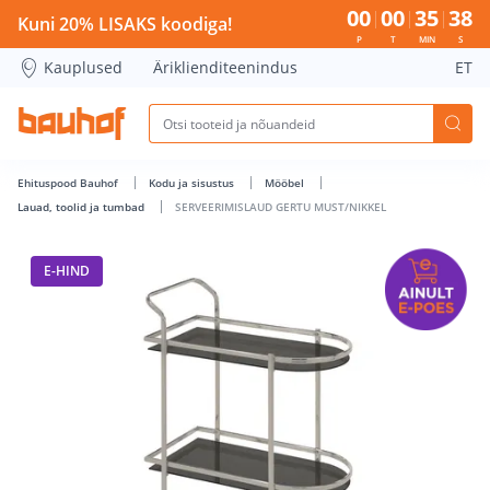
SERVEERIMISLAUD GERTU MUST/NIKKEL - Bauhof has loade
00
00
35
37
Kuni 20% LISAKS koodiga!
P
T
MIN
S
Kauplused
Äriklienditeenindus
ET
Ehituspood Bauhof
Kodu ja sisustus
Mööbel
Lauad, toolid ja tumbad
SERVEERIMISLAUD GERTU MUST/NIKKEL
E-HIND