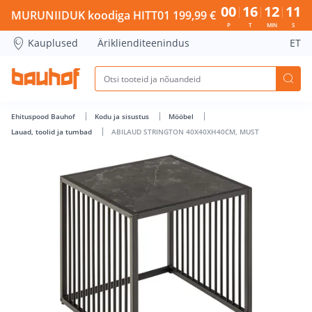
ABILAUD STRINGTON 40X40XH40CM, MUST - Bauhof has lo
00
16
12
10
MURUNIIDUK koodiga HITT01 199,99 €
P
T
MIN
S
Kauplused
Äriklienditeenindus
ET
Ehituspood Bauhof
Kodu ja sisustus
Mööbel
Lauad, toolid ja tumbad
ABILAUD STRINGTON 40X40XH40CM, MUST