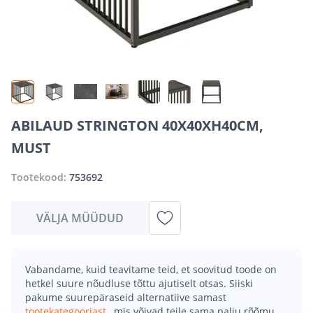
ABILAUD STRINGTON 40X40XH40CM,
MUST
Tootekood:
753692
VÄLJA MÜÜDUD
Vabandame, kuid teavitame teid, et soovitud toode on
hetkel suure nõudluse tõttu ajutiselt otsas. Siiski
pakume suurepäraseid alternatiive samast
tootekategooriast
, mis võivad teile sama palju rõõmu