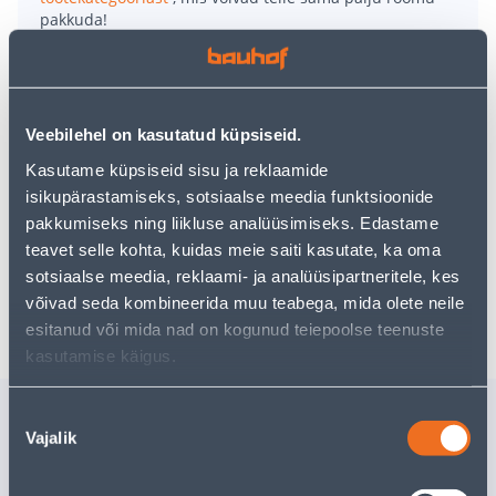
pakkuda!
Teie ostlemisrõõm ei pea aga siin lõppema - oma
uurimistööd saate jätkata, naastes
avalehele
või
kasutades meie võimsat otsingufunktsiooni, et leida
veelgi meelepärasemad valikuid. Head ostlemist!
Veebilehel on kasutatud küpsiseid.
Kasutame küpsiseid sisu ja reklaamide
isikupärastamiseks, sotsiaalse meedia funktsioonide
• 14-päevane tagastusõigus.
pakkumiseks ning liikluse analüüsimiseks. Edastame
• HANKIJA LAOST TELLITAV TOODE
teavet selle kohta, kuidas meie saiti kasutate, ka oma
sotsiaalse meedia, reklaami- ja analüüsipartneritele, kes
Tarne pole võimalik
võivad seda kombineerida muu teabega, mida olete neile
esitanud või mida nad on kogunud teiepoolse teenuste
kasutamise käigus.
Sarnased tooted
Nõusoleku
Vajalik
valik
OTSIKUD JA PADRUNID
VOOLIK
EINHELL M-CASE 42TK
VOOLIKU
TARVIKU