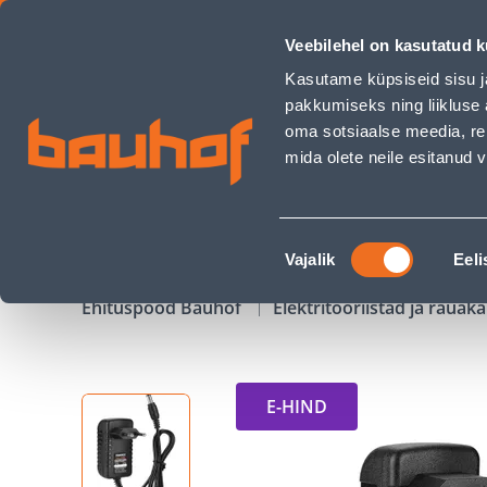
LAADIMISSEADE DAEWOO DACH 1016LI - Bauhof has loaded
Veebilehel on kasutatud k
Kauplused
Äriklienditeenindus
Klienditeeni
Kasutame küpsiseid sisu j
pakkumiseks ning liikluse 
oma sotsiaalse meedia, re
mida olete neile esitanud
TOOTED
KAMPAANIAD
Nõusoleku
Vajalik
Eeli
valik
Ehituspood Bauhof
Elektritööriistad ja raua
E-HIND