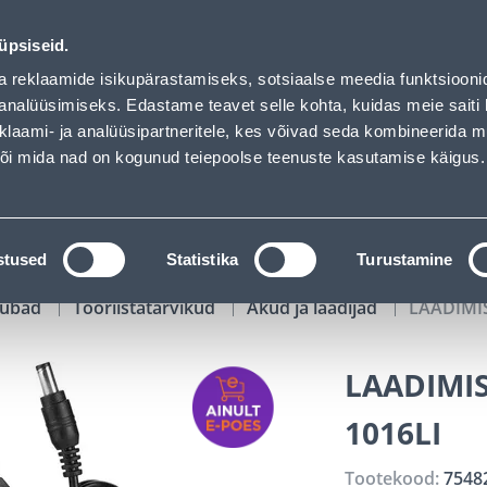
01
03
19
00
Tuhanded tooted -40% (al 10€)
P
T
MIN
S
üpsiseid.
ndus
Teenused
Karjäärileht
a reklaamide isikupärastamiseks, sotsiaalse meedia funktsiooni
analüüsimiseks. Edastame teavet selle kohta, kuidas meie saiti 
klaami- ja analüüsipartneritele, kes võivad seda kombineerida 
OTSI
Logi
 või mida nad on kogunud teiepoolse teenuste kasutamise käigus.
KATALOOGID
TÖÖRIISTALAENUTUS
J
stused
Statistika
Turustamine
kaubad
Tööriistatarvikud
Akud ja laadijad
LAADIMI
LAADIMI
1016LI
Tootekood:
7548