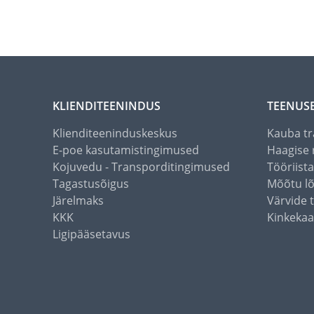
KLIENDITEENINDUS
TEENUS
Klienditeeninduskeskus
Kauba tr
E-poe kasutamistingimused
Haagise 
Kojuvedu - Transporditingimused
Tööriist
Tagastusõigus
Mõõtu l
Järelmaks
Värvide 
KKK
Kinkekaa
Ligipääsetavus