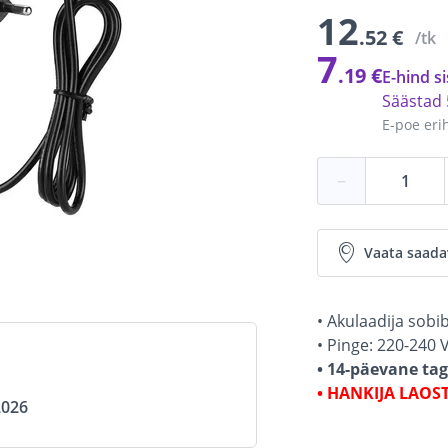
12
.52 €
/tk
7
.19 €
E-hind si
Säästad
E-poe eri
−
Vaata saada
• Akulaadija sobi
• Pinge: 220-240 V
• 14-päevane ta
• HANKIJA LAOS
2026