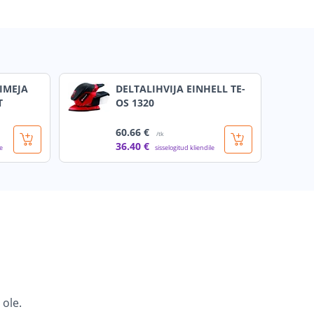
IMEJA
DELTALIHVIJA EINHELL TE-
T
OS 1320
60
.66 €
/tk
36
.40 €
le
sisselogitud kliendile
 ole.