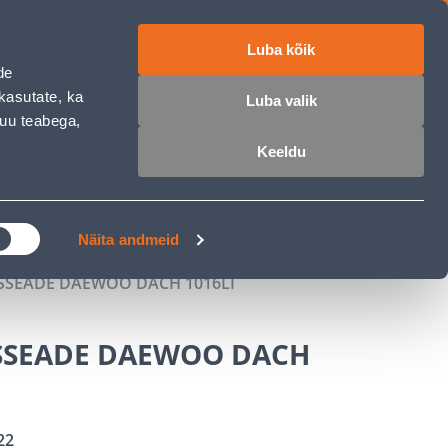
Luba kõik
ET
RU
EN
de
kasutate, ka
Luba valik
muu teabega,
 sisse
Ostunimekiri
Ostukorv
Keeldu
ÄRELMAKS
MEISTRIKLUBI
BLOGI
Näita andmeid
SSEADE DAEWOO DACH 1016LI
SSEADE DAEWOO DACH
22