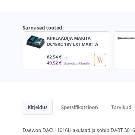
Sarnased tooted
KIIRLAADIJA MAKITA
DC18RC 18V LXT MAKITA
82
.54 €
/tk
49
.52 €
sisselogitud kliendile
Kirjeldus
Spetsifikatsioon
Tarvikud
Daewoo DACH 1016Li akulaadija sobib DABT 3016Li L