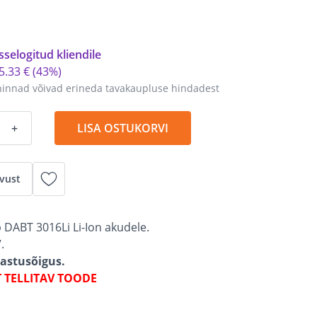
sselogitud kliendile
5
.
33 €
(43%)
hinnad võivad erineda tavakaupluse hindadest
+
LISA OSTUKORVI
vust
b DABT 3016Li Li-Ion akudele.
.
gastusõigus.
T TELLITAV TOODE