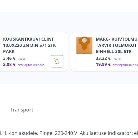
KUUSKANTKRUVI CLINT
MÄRG- KUIVTOLMU
10,0X220 ZN DIN 571 2TK
TARVIK TOLMUKOT
PAKK
EINHELL 30L 5TK
3
.46 €
33
.32 €
/pakk
/pakk
2
.08 €
19
.99 €
sisselogitud kliendile
sisselogitud kliendi
Transport
i-Ion akudele. Pinge: 220-240 V. Aku laetuse indikaator: ei