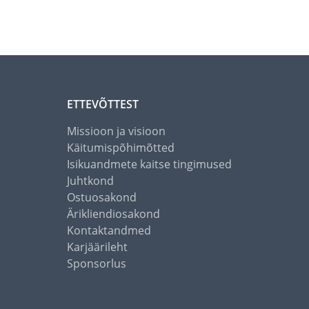
ETTEVÕTTEST
Missioon ja visioon
Käitumispõhimõtted
Isikuandmete kaitse tingimused
Juhtkond
Ostuosakond
Ärikliendiosakond
Kontaktandmed
Karjäärileht
Sponsorlus