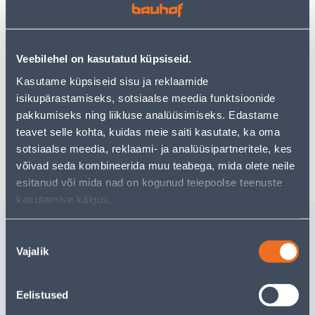
Teie ostlemisrõõm ei pea aga siin lõppema - oma
uurimistööd saate jätkata, naastes
avalehele
või
kasutades meie võimsat otsingufunktsiooni, et leida
veelgi meelepärasemad valikuid. Head ostlemist!
Veebilehel on kasutatud küpsiseid.
Kasutame küpsiseid sisu ja reklaamide
• Kaanega säilituskarp 1,2 l.
isikupärastamiseks, sotsiaalse meedia funktsioonide
• 14-päevane tagastusõigus.
pakkumiseks ning liikluse analüüsimiseks. Edastame
teavet selle kohta, kuidas meie saiti kasutate, ka oma
sotsiaalse meedia, reklaami- ja analüüsipartneritele, kes
Tarne pole võimalik
võivad seda kombineerida muu teabega, mida olete neile
esitanud või mida nad on kogunud teiepoolse teenuste
kasutamise käigus.
Sarnased tooted
Nõusoleku
JOOGIKANN OAK 1,2L
VOOLIKUL
Vajalik
valik
1/2''
Tarne pole võimalik
Tarne pole v
Eelistused
VÄLJA MÜÜDUD
VÄ