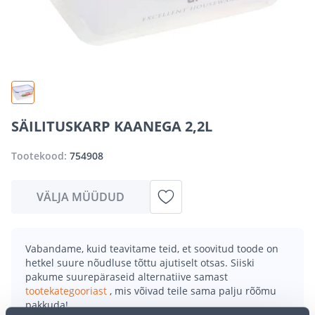
SÄILITUSKARP KAANEGA 2,2L
Tootekood:
754908
VÄLJA MÜÜDUD
Vabandame, kuid teavitame teid, et soovitud toode on
hetkel suure nõudluse tõttu ajutiselt otsas. Siiski
pakume suurepäraseid alternatiive samast
tootekategooriast
, mis võivad teile sama palju rõõmu
pakkuda!