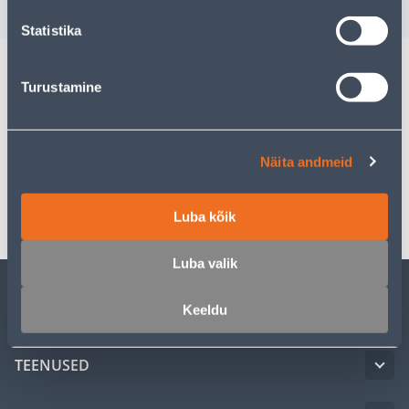
Statistika
Turustamine
Kirjeldus
Spetsifikatsioon
Näita andmeid
Transport
Luba kõik
Luba valik
Keeldu
KLIENDITEENINDUS
TEENUSED