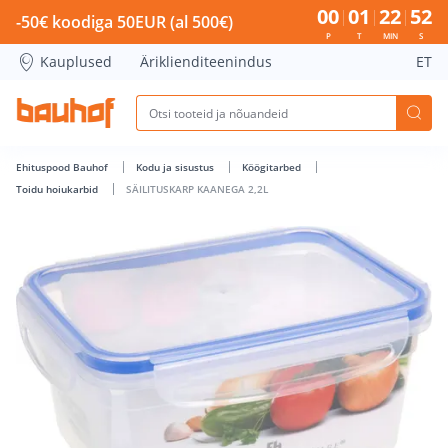
SÄILITUSKARP KAANEGA 2,2L - Bauhof has loaded
00
01
22
52
-50€ koodiga 50EUR (al 500€)
P
T
MIN
S
Kauplused
Äriklienditeenindus
ET
Ehituspood Bauhof
Kodu ja sisustus
Köögitarbed
Toidu hoiukarbid
SÄILITUSKARP KAANEGA 2,2L