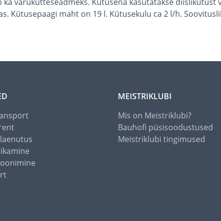
a varukütteseadmeks. Kütusena kasutatakse diislikütust või 
kas. Kütusepaagi maht on 19 l. Kütusekulu ca 2 l/h. Soovitusl
ED
MEISTRIKLUBI
ansport
Mis on Meistriklubi?
rent
Bauhofi püsisoodustused
alaenutus
Meistriklubi tingimused
õikamine
toonimine
rt