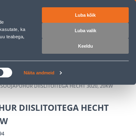
Luba kõik
ET
RU
EN
de
kasutate, ka
Luba valik
muu teabega,
 sisse
Ostunimekiri
Ostukorv
Keeldu
ÄRELMAKS
MEISTRIKLUBI
BLOGI
Näita andmeid
SOOJAPUHUR DIISLITOITEGA HECHT 3020, 20KW
UR DIISLITOITEGA HECHT
KW
94