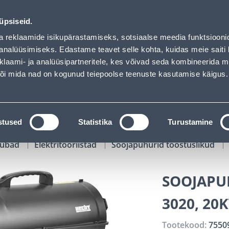
s loaded
01
21
13
18
Tuhanded tooted -40% (al 10€)
P
T
MIN
S
üpsiseid.
ndus
Teenused
Karjäärileht
a reklaamide isikupärastamiseks, sotsiaalse meedia funktsiooni
analüüsimiseks. Edastame teavet selle kohta, kuidas meie saiti 
klaami- ja analüüsipartneritele, kes võivad seda kombineerida 
OTSI
Logi
 või mida nad on kogunud teiepoolse teenuste kasutamise käigus.
KATALOOGID
TÖÖRIISTALAENUTUS
J
stused
Statistika
Turustamine
kaubad
Elektritööriistad
Soojapuhurid tööstuslikud
SOOJAPUH
3020, 20
Tootekood:
7550