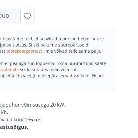
DUD
teavitame teid, et soovitud toode on hetkel suure
jutiselt otsas. Siiski pakume suurepäraseid
mast
tootekategooriast
, mis võivad teile sama palju
õm ei pea aga siin lõppema - oma uurimistööd saate
avalehele
või kasutades meie võimsat
ni, et leida veelgi meelepärasemad valikuid. Head
soojapuhur võimsusega 20 kW.
l/h.
av ala kuni 166 m².
gastusõigus.