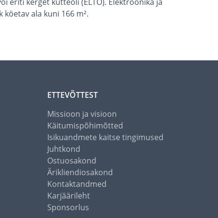
eriti kerget kütteõli (ELTO). Elektroonika ja
ik köetav ala kuni 166 m².
ETTEVÕTTEST
Missioon ja visioon
Käitumispõhimõtted
Isikuandmete kaitse tingimused
Juhtkond
Ostuosakond
Ärikliendiosakond
Kontaktandmed
Karjäärileht
Sponsorlus