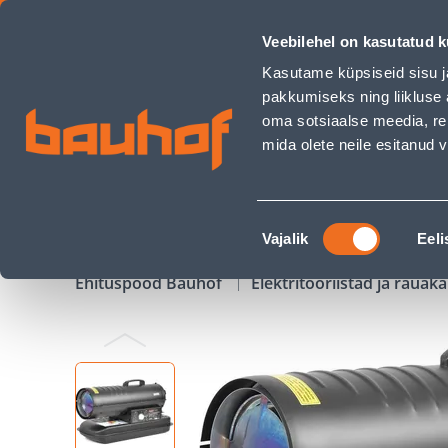
SOOJAPUHUR DIISLITOITEGA HECHT 3020, 20KW - Bauhof ha
Veebilehel on kasutatud k
Kauplused
Äriklienditeenindus
Klienditeeni
Kasutame küpsiseid sisu j
pakkumiseks ning liikluse 
oma sotsiaalse meedia, re
mida olete neile esitanud
TOOTED
KAMPAANIAD
Nõusoleku
Vajalik
Eeli
valik
Ehituspood Bauhof
Elektritööriistad ja raua