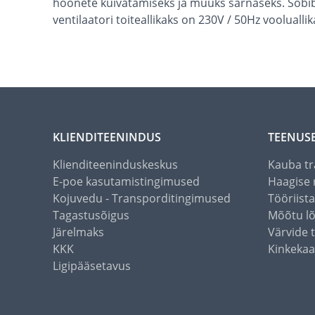
hoonete kuivatamiseks ja muuks sarnaseks. Sobib k
ventilaatori toiteallikaks on 230V / 50Hz voolualli
KLIENDITEENINDUS
TEENUS
Klienditeeninduskeskus
Kauba tr
E-poe kasutamistingimused
Haagise 
Kojuvedu - Transporditingimused
Tööriist
Tagastusõigus
Mõõtu l
Järelmaks
Värvide 
KKK
Kinkekaa
Ligipääsetavus