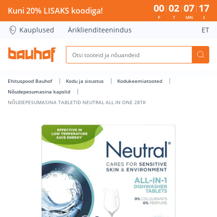
NÕUDEPESUMASINA TABLETID NEUTRAL ALL IN ONE 28TK - B
00
02
07
16
Kuni 20% LISAKS koodiga!
P
T
MIN
S
Kauplused
Äriklienditeenindus
ET
Ehituspood Bauhof
Kodu ja sisustus
Kodukeemiatooted
Nõudepesumasina kapslid
NÕUDEPESUMASINA TABLETID NEUTRAL ALL IN ONE 28TK