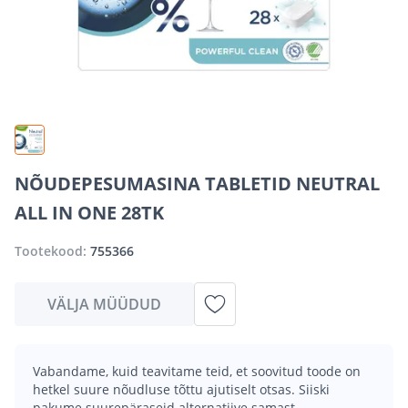
NÕUDEPESUMASINA TABLETID NEUTRAL
ALL IN ONE 28TK
Tootekood:
755366
VÄLJA MÜÜDUD
Vabandame, kuid teavitame teid, et soovitud toode on
hetkel suure nõudluse tõttu ajutiselt otsas. Siiski
pakume suurepäraseid alternatiive samast