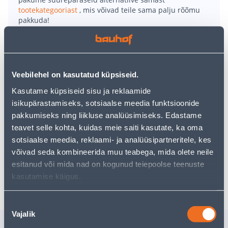
tootekategooriast
, mis võivad teile sama palju rõõmu
pakkuda!
Teie ostlemisrõõm ei pea aga siin lõppema - oma
uurimistööd saate jätkata, naastes
avalehele
või
kasutades meie võimsat otsingufunktsiooni, et leida
veelgi meelepärasemad valikuid. Head ostlemist!
Veebilehel on kasutatud küpsiseid.
Kasutame küpsiseid sisu ja reklaamide
• Nõudepesumasina tabletid.
isikupärastamiseks, sotsiaalse meedia funktsioonide
• Dermatoloogiliselt testitud ja heaks kiidetud ning ei
pakkumiseks ning liikluse analüüsimiseks. Edastame
sisalda ei parfüümi ega värvaineid.
teavet selle kohta, kuidas meie saiti kasutate, ka oma
• Pakis on 28 tk.
sotsiaalse meedia, reklaami- ja analüüsipartneritele, kes
• 14-päevane tagastusõigus.
võivad seda kombineerida muu teabega, mida olete neile
esitanud või mida nad on kogunud teiepoolse teenuste
Tarne pole võimalik
kasutamise käigus.
Nõusoleku
Vajalik
valik
Sarnased tooted