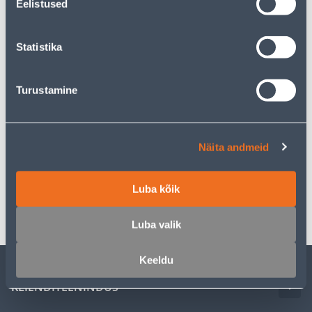
Eelistused
Tarne pakiautomaati al. 2,29 € al. 2-5 tööpäeva
Statistika
Poest kätte, alates 09.08.2026
Turustamine
Kirjeldus
Näita andmeid
Spetsifikatsioon
Luba kõik
Transport
Luba valik
Keeldu
KLIENDITEENINDUS