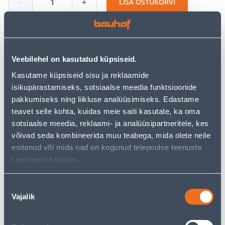
−
+
LISA OSTUKORVI
Vaata saadavust
Veebilehel on kasutatud küpsiseid.
Kasutame küpsiseid sisu ja reklaamide
• Dekoratiivkleebised ning staatilised kiled on väga
isikupärastamiseks, sotsiaalse meedia funktsioonide
head vahendid mööbli uuendamiseks,
pakkumiseks ning liikluse analüüsimiseks. Edastame
isikupärasemaks muutmiseks ning privaatuse
teavet selle kohta, kuidas meie saiti kasutate, ka oma
loomiseks.
sotsiaalse meedia, reklaami- ja analüüsipartneritele, kes
• Sobib kasutamiseks kõikidele siledatele ning
võivad seda kombineerida muu teabega, mida olete neile
puhastele pindadele.
esitanud või mida nad on kogunud teiepoolse teenuste
• Kleebiseid võib kasutada ka välitingimustes, kleebis
kasutamise käigus.
talub temperatuuri -10-+75 kraadi.
• Rullis on 0,45 x 1,5 m.
Nõusoleku
• 14-päevane tagastusõigus.
Vajalik
valik
Eeldatav kojuvedu 3,69 € al. 2-5 tööpäeva