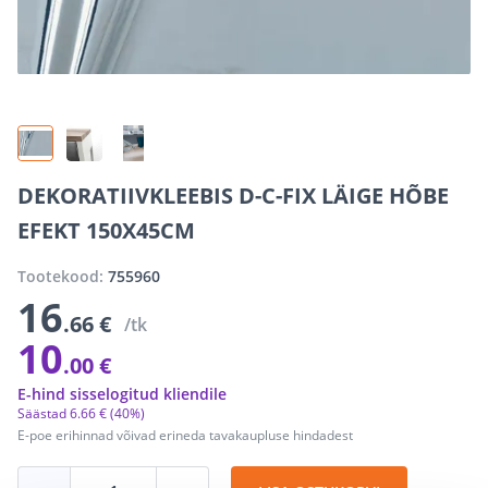
DEKORATIIVKLEEBIS D-C-FIX LÄIGE HÕBE
EFEKT 150X45CM
Tootekood:
755960
16
.66 €
/tk
10
.00 €
E-hind sisselogitud kliendile
Säästad
6
.
66 €
(40%)
E-poe erihinnad võivad erineda tavakaupluse hindadest