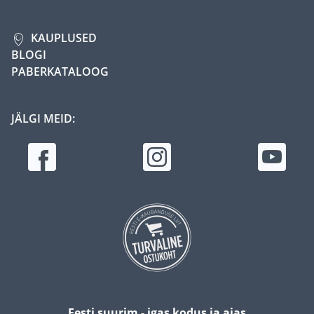
KAUPLUSED
BLOGI
PABERKATALOOG
JÄLGI MEID:
Eesti suurim - igas kodus ja aias