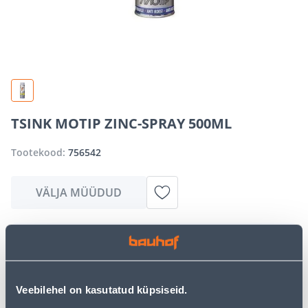
TSINK MOTIP ZINC-SPRAY 500ML
Tootekood:
756542
VÄLJA MÜÜDUD
Vabandame, kuid teavitame teid, et soovitud toode on
hetkel suure nõudluse tõttu ajutiselt otsas. Siiski
pakume suurepäraseid alternatiive samast
tootekategooriast
, mis võivad teile sama palju rõõmu
Veebilehel on kasutatud küpsiseid.
pakkuda!