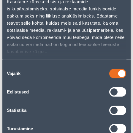
Teie ostlemisrõõm ei pea aga siin lõppema - oma
Kasutame küpsiseid sisu ja reklaamide
uurimistööd saate jätkata, naastes
avalehele
või
isikupärastamiseks, sotsiaalse meedia funktsioonide
kasutades meie võimsat otsingufunktsiooni, et leida
pakkumiseks ning liikluse analüüsimiseks. Edastame
veelgi meelepärasemad valikuid. Head ostlemist!
teavet selle kohta, kuidas meie saiti kasutate, ka oma
sotsiaalse meedia, reklaami- ja analüüsipartneritele, kes
võivad seda kombineerida muu teabega, mida olete neile
esitanud või mida nad on kogunud teiepoolse teenuste
• 14-päevane tagastusõigus.
kasutamise käigus.
• HANKIJA LAOST TELLITAV TOODE
Nõusoleku
Tarne pole võimalik
Vajalik
valik
Eelistused
Kirjeldus
Statistika
Spetsifikatsioon
Turustamine
Transport