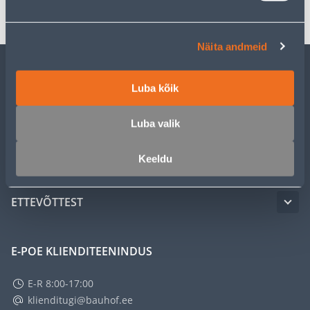
Näita andmeid
KLIENDITEENINDUS
Luba kõik
TEENUSED
Luba valik
Keeldu
MEISTRIKLUBI
ETTEVÕTTEST
E-POE KLIENDITEENINDUS
E-R 8:00-17:00
klienditugi@bauhof.ee