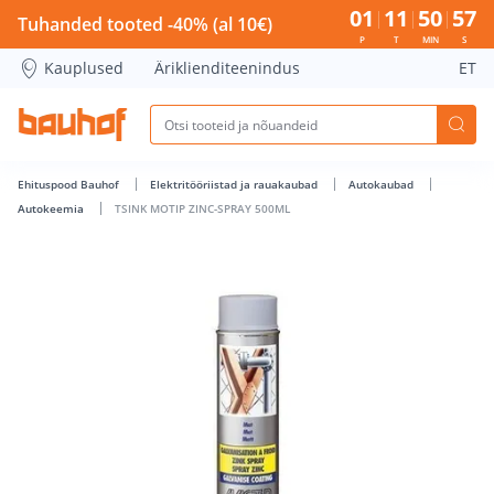
TSINK MOTIP ZINC-SPRAY 500ML - Bauhof has loaded
01
11
50
57
Tuhanded tooted -40% (al 10€)
P
T
MIN
S
Kauplused
Äriklienditeenindus
ET
Ehituspood Bauhof
Elektritööriistad ja rauakaubad
Autokaubad
Autokeemia
TSINK MOTIP ZINC-SPRAY 500ML