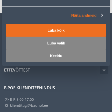
Näita andmeid
KLIENDITEENINDUS
Luba kõik
TEENUSED
Luba valik
MEISTRIKLUBI
Keeldu
ETTEVÕTTEST
E-POE KLIENDITEENINDUS
E-R 8:00-17:00
klienditugi@bauhof.ee