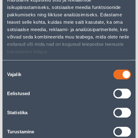
uurimistööd saate jätkata, naastes
avalehele
või
isikupärastamiseks, sotsiaalse meedia funktsioonide
kasutades meie võimsat otsingufunktsiooni, et leida
pakkumiseks ning liikluse analüüsimiseks. Edastame
veelgi meelepärasemad valikuid. Head ostlemist!
teavet selle kohta, kuidas meie saiti kasutate, ka oma
sotsiaalse meedia, reklaami- ja analüüsipartneritele, kes
võivad seda kombineerida muu teabega, mida olete neile
• 14-päevane tagastusõigus.
esitanud või mida nad on kogunud teiepoolse teenuste
• HANKIJA LAOST TELLITAV TOODE
kasutamise käigus.
Nõusoleku
Tarne pole võimalik
Vajalik
valik
Eelistused
Kirjeldus
Statistika
Spetsifikatsioon
Turustamine
Transport