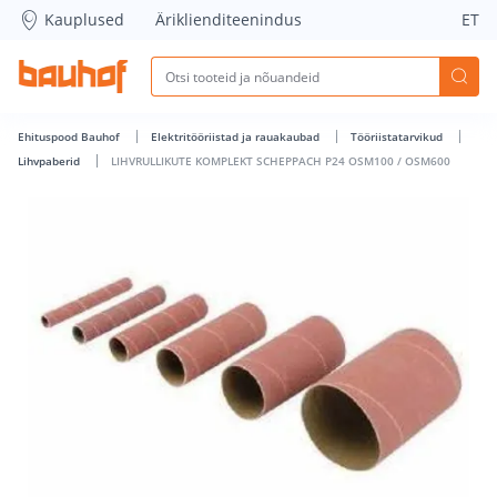
LIHVRULLIKUTE KOMPLEKT SCHEPPACH P24 OSM100 / OSM60
Kauplused
Äriklienditeenindus
ET
Ehituspood Bauhof
Elektritööriistad ja rauakaubad
Tööriistatarvikud
Lihvpaberid
LIHVRULLIKUTE KOMPLEKT SCHEPPACH P24 OSM100 / OSM600